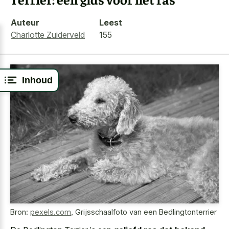
Auteur
Leest
Charlotte Zuiderveld
155
Inhoud
Bron:
pexels.com
,
Grijsschaalfoto van een Bedlingtonterrier