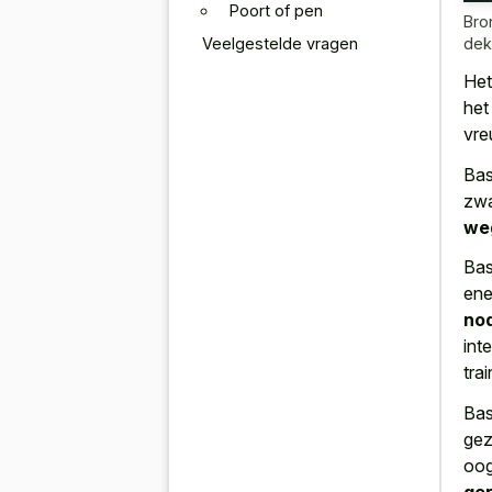
Poort of pen
Bro
Veelgestelde vragen
dek
Het
het
vre
Bas
zwa
we
Bas
ene
no
int
trai
Bas
gez
oog
ge