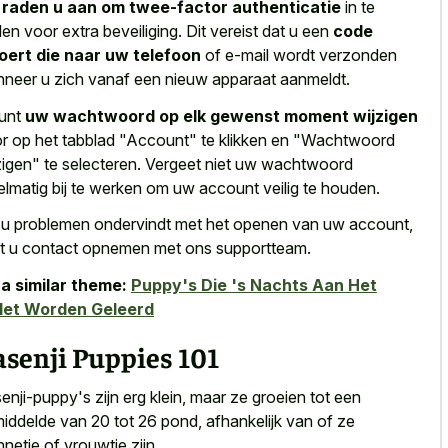
e
raden u aan om twee-factor authenticatie
in te
llen voor extra beveiliging. Dit vereist dat u een
code
oert die naar uw telefoon
of e-mail wordt verzonden
neer u zich vanaf een nieuw apparaat aanmeldt.
unt
uw wachtwoord op elk gewenst moment wijzigen
r op het tabblad "Account" te klikken en "Wachtwoord
zigen" te selecteren. Vergeet niet uw wachtwoord
elmatig bij te werken om uw account veilig te houden.
 u problemen ondervindt met het openen van uw account,
t u contact opnemen met ons supportteam.
a similar theme:
Puppy's Die 's Nachts Aan Het
let Worden Geleerd
senji Puppies 101
enji-puppy's zijn erg klein, maar ze groeien tot een
iddelde van 20 tot 26 pond, afhankelijk van of ze
netje of vrouwtje zijn.