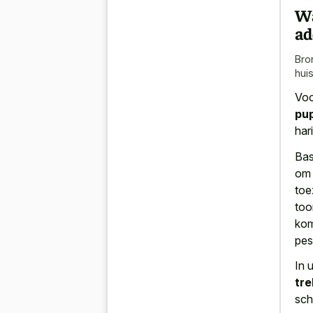
Wa
ad
Bro
hui
Voo
pu
har
Bas
om 
toe
too
kom
pes
In 
tr
sch