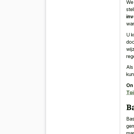
W
ste
inv
wan
U k
doo
wij
reg
Als
kun
On 
Toi
Ba
Bas
gem
man