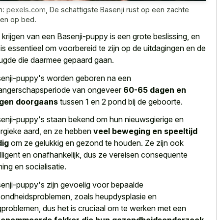
n:
pexels.com
,
De schattigste Basenji rust op een zachte
en op bed.
 krijgen van een Basenji-puppy is een grote beslissing, en
 is essentieel om voorbereid te zijn op de uitdagingen en de
ugde die daarmee gepaard gaan.
enji-puppy's worden geboren na een
ngerschapsperiode van ongeveer
60-65 dagen en
gen doorgaans
tussen 1 en 2 pond bij de geboorte.
enji-puppy's staan bekend om hun nieuwsgierige en
rgieke aard, en ze hebben
veel beweging en speeltijd
dig
om ze gelukkig en gezond te houden. Ze zijn ook
elligent en onafhankelijk, dus ze vereisen consequente
ning en socialisatie.
enji-puppy's zijn gevoelig voor bepaalde
ondheidsproblemen, zoals heupdysplasie en
problemen, dus het is cruciaal om te werken met een
renommeerde fokker die hun gezondheidsonderzoek