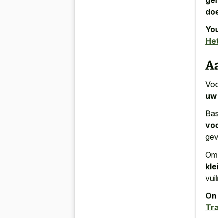
do
You
Het
Aa
Voo
uw 
Bas
voo
gev
Om 
kl
vui
On 
Tra