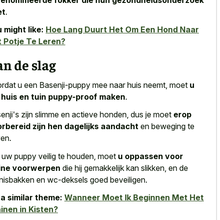
et
.
 might like:
Hoe Lang Duurt Het Om Een Hond Naar
 Potje Te Leren?
n de slag
rdat u een Basenji-puppy mee naar huis neemt, moet
u
huis en tuin puppy-proof maken
.
enji's zijn slimme en actieve honden, dus je moet
erop
rbereid zijn hen dagelijks aandacht
en beweging te
en.
uw puppy veilig te houden, moet
u oppassen voor
eine voorwerpen
die hij gemakkelijk kan slikken, en de
lnisbakken en wc-deksels goed beveiligen.
a similar theme:
Wanneer Moet Ik Beginnen Met Het
inen in Kisten?