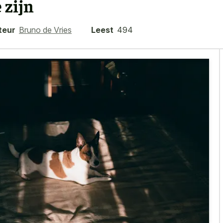
e zijn
teur
Bruno de Vries
Leest
494