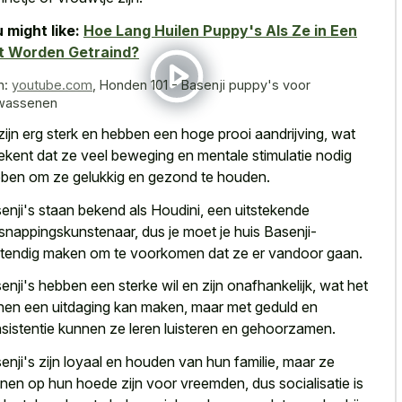
 might like:
Hoe Lang Huilen Puppy's Als Ze in Een
t Worden Getraind?
n:
youtube.com
,
Honden 101 - Basenji puppy's voor
wassenen
zijn erg sterk en hebben een hoge prooi aandrijving, wat
ekent dat ze
veel beweging en mentale stimulatie nodig
ben om ze gelukkig en gezond te houden.
enji's staan bekend als Houdini, een uitstekende
snappingskunstenaar, dus je moet je huis Basenji-
tendig maken om te voorkomen dat ze er vandoor gaan.
enji's hebben een sterke wil en zijn onafhankelijk, wat het
inen een uitdaging kan maken, maar met geduld en
sistentie kunnen ze leren luisteren en gehoorzamen.
enji's zijn loyaal en houden van hun familie, maar ze
nen op hun hoede zijn voor vreemden, dus socialisatie is