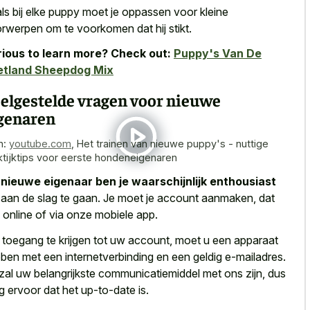
ls bij elke puppy moet je oppassen voor kleine
rwerpen om te voorkomen dat hij stikt.
ious to learn more? Check out:
Puppy's Van De
etland Sheepdog Mix
elgestelde vragen voor nieuwe
genaren
n:
youtube.com
,
Het trainen van nieuwe puppy's - nuttige
ktijktips voor eerste hondeneigenaren
s
nieuwe eigenaar ben je waarschijnlijk enthousiast
aan de slag te gaan. Je moet je account aanmaken, dat
 online of via onze mobiele app.
toegang te krijgen tot uw account, moet u een apparaat
ben met een internetverbinding en een geldig e-mailadres.
 zal uw belangrijkste communicatiemiddel met ons zijn, dus
g ervoor dat het up-to-date is.