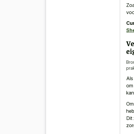
Zoa
voo
Cur
Sh
Ve
ei
Bro
pra
Al
om 
kan
Om 
heb
Dit
zor