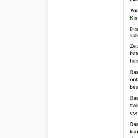
You
Kis
Bro
vol
Ze 
bet
heb
Bas
ont
bes
Bas
tra
con
Bas
kun