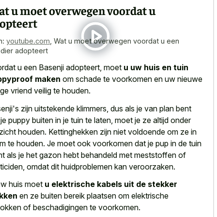
t u moet overwegen voordat u
opteert
n:
youtube.com
,
Wat u moet overwegen voordat u een
sdier adopteert
rdat u een Basenji adopteert, moet
u uw huis en tuin
ppyproof maken
om schade te voorkomen en uw nieuwe
ige vriend veilig te houden.
enji's zijn uitstekende klimmers, dus als je van plan bent
je puppy buiten in je tuin te laten, moet je ze altijd onder
zicht houden. Kettinghekken zijn niet voldoende om ze in
m te houden. Je moet ook voorkomen dat je pup in de tuin
t als je het gazon hebt behandeld met meststoffen of
ticiden, omdat dit huidproblemen kan veroorzaken.
uw huis moet
u elektrische kabels uit de stekker
ekken
en ze buiten bereik plaatsen om elektrische
okken of beschadigingen te voorkomen.