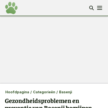
Hoofdpagina
/
Categorieën
/
Basenji
Gezondheidsproblemen en
preventie van Basenji begrijpen