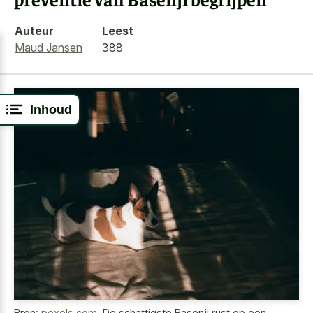
Auteur
Leest
Maud Jansen
388
Inhoud
Bron:
pexels.com
,
De schattigste Basenji rust op een