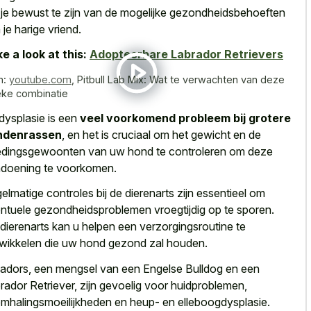
je bewust te zijn van de
mogelijke gezondheidsbehoeften
 je harige vriend
.
e a look at this:
Adopteerbare Labrador Retrievers
n:
youtube.com
,
Pitbull Lab Mix: Wat te verwachten van deze
eke combinatie
dysplasie is een
veel voorkomend probleem bij grotere
ndenrassen
, en het is cruciaal om het gewicht en de
dingsgewoonten van uw hond te controleren om deze
doening te voorkomen.
elmatige controles bij de dierenarts zijn essentieel om
ntuele gezondheidsproblemen vroegtijdig op te sporen.
dierenarts kan u helpen een verzorgingsroutine te
wikkelen die uw hond gezond zal houden.
ladors, een mengsel van een Engelse Bulldog en een
rador Retriever, zijn gevoelig voor huidproblemen,
mhalingsmoeilijkheden en heup- en elleboogdysplasie.