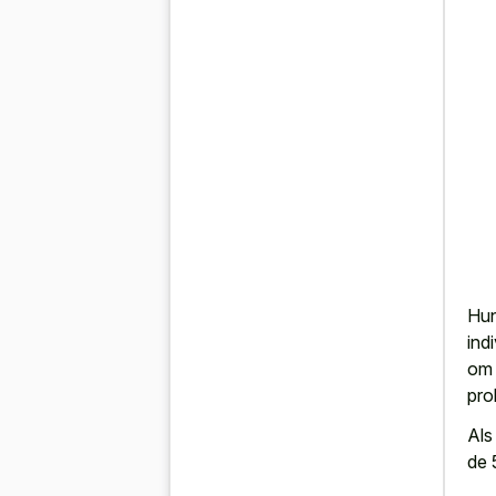
Hun
ind
om 
pro
Als
de 