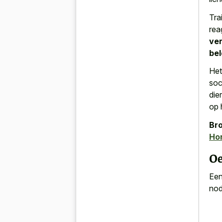
Tra
rea
ver
bel
Het
soc
die
op 
Bro
Ho
Oe
Een
nod