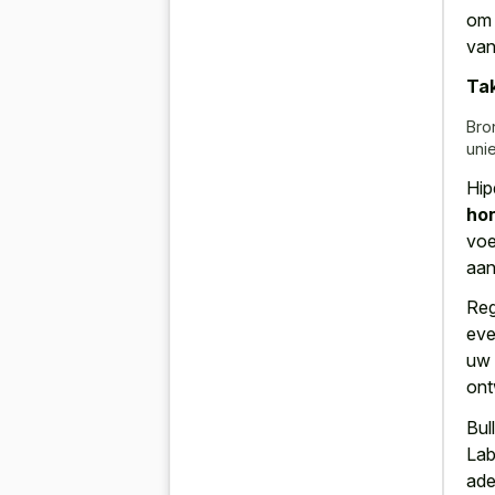
om 
van
Tak
Bro
uni
Hip
ho
voe
aan
Reg
eve
uw 
ont
Bul
Lab
ade