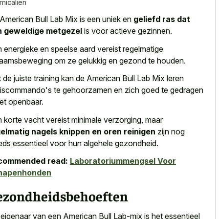
micaliën
American Bull Lab Mix is een uniek en
geliefd ras dat
n geweldige metgezel
is voor actieve gezinnen.
 energieke en speelse aard vereist regelmatige
haamsbeweging om ze gelukkig en gezond te houden.
 de juiste training kan de American Bull Lab Mix leren
iscommando's te gehoorzamen en zich goed te gedragen
het openbaar.
 korte vacht vereist minimale verzorging, maar
elmatig nagels knippen en oren reinigen
zijn nog
eds essentieel voor hun algehele gezondheid.
commended read:
Laboratoriummengsel Voor
hapenhonden
ezondheidsbehoeften
 eigenaar van een American Bull Lab-mix is het essentieel