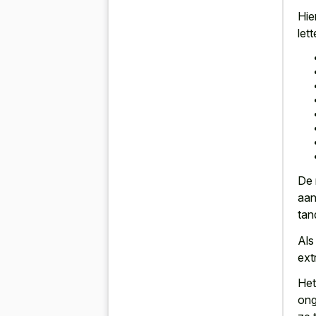
Hie
let
De 
aan
tan
Al
ext
Het
ong