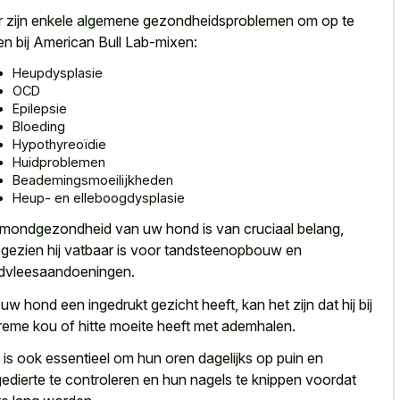
r zijn enkele algemene gezondheidsproblemen om op te
ten bij American Bull Lab-mixen:
Heupdysplasie
OCD
Epilepsie
Bloeding
Hypothyreoïdie
Huidproblemen
Beademingsmoeilijkheden
Heup- en elleboogdysplasie
mondgezondheid van uw hond is van cruciaal belang,
gezien hij vatbaar is voor tandsteenopbouw en
dvleesaandoeningen.
s
uw hond een ingedrukt gezicht
heeft, kan het zijn dat hij bij
reme kou of hitte moeite
heeft met ademhalen.
 is ook essentieel om hun oren dagelijks op puin en
edierte te controleren en hun nagels te knippen voordat