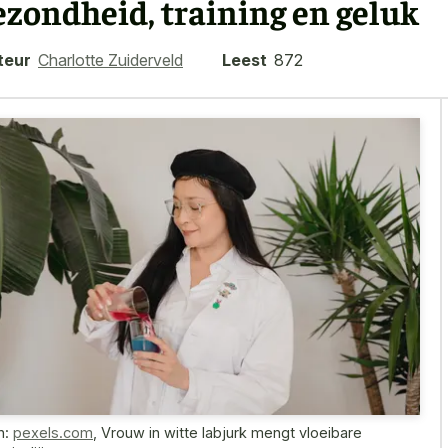
ezondheid, training en geluk
teur
Charlotte Zuiderveld
Leest
872
n:
pexels.com
,
Vrouw in witte labjurk mengt vloeibare