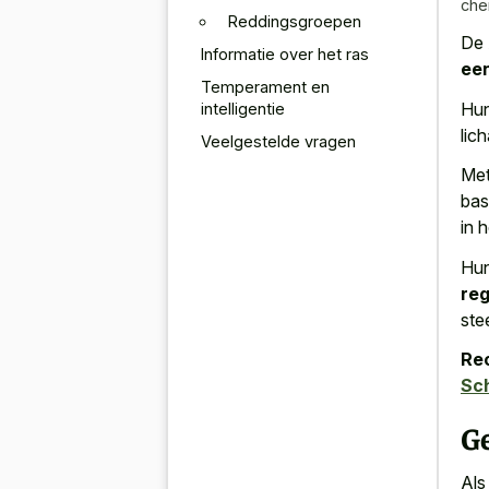
che
Reddingsgroepen
De 
Informatie over het ras
ee
Temperament en
Hun
intelligentie
lic
Veelgestelde vragen
Met
bas
in 
Hun
reg
ste
Re
Sc
G
Als