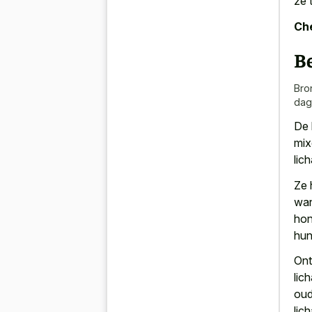
ze 
Che
B
Bro
dag
De 
mix
lic
Ze 
wan
hon
hun 
Ont
lic
oud
lic