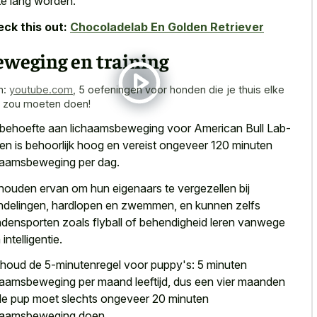
te lang worden.
ck this out:
Chocoladelab En Golden Retriever
eweging en training
n:
youtube.com
,
5 oefeningen voor honden die je thuis elke
 zou moeten doen!
behoefte aan lichaamsbeweging voor American Bull Lab-
en is behoorlijk hoog en vereist ongeveer 120 minuten
haamsbeweging per dag.
houden ervan om hun eigenaars te vergezellen bij
delingen, hardlopen en zwemmen, en kunnen zelfs
densporten zoals flyball of behendigheid leren
vanwege
intelligentie.
houd de 5-minutenregel voor puppy's: 5 minuten
haamsbeweging per maand leeftijd, dus een vier maanden
e pup moet slechts ongeveer 20 minuten
haamsbeweging doen.