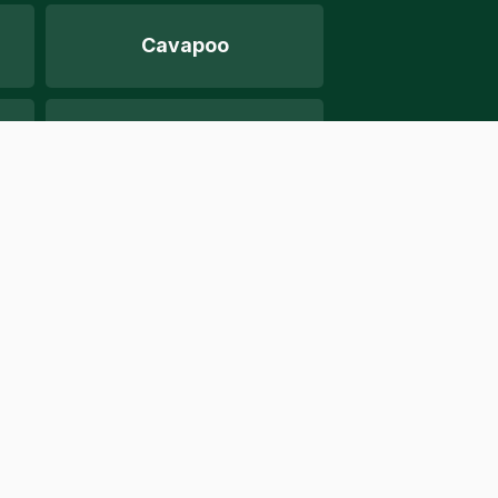
Cavapoo
Huisdieren
Shetland Sheepdog
Bedrijf