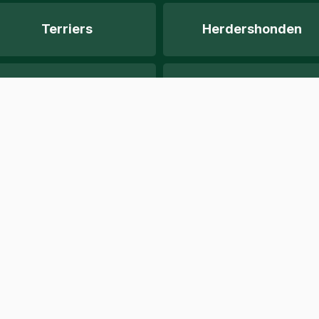
Terriers
Herdershonden
Gezondheid
Redding
Hondensoorten
Gundoggen
Ontdekken