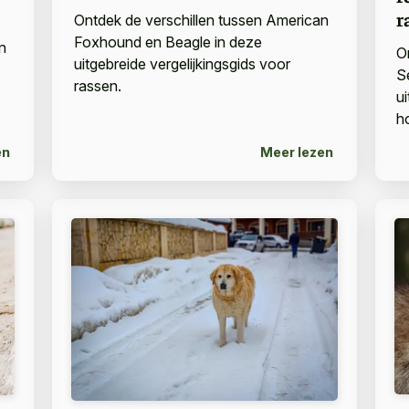
r
Ontdek de verschillen tussen American
Foxhound en Beagle in deze
n
O
uitgebreide vergelijkingsgids voor
S
rassen.
u
h
en
Meer lezen