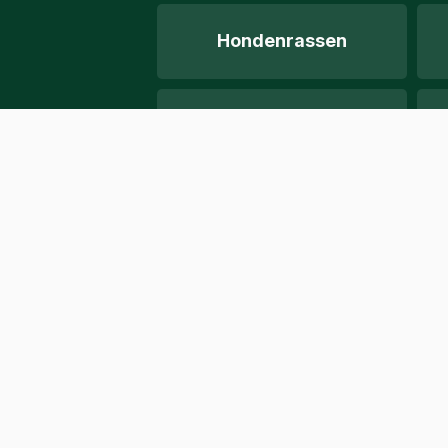
Hondenrassen
Ratterrier
Geurhonden