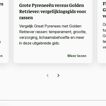
F
vs
Grote Pyreneeën versus Golden
G
Retriever: vergelijkingsgids voor
v
rassen
O
Vergelijk Great Pyrenees met Golden
t
Retriever rassen: temperament, grootte,
G
verzorging, lichaamsbehoefte en meer
t
n
in deze uitgebreide gids.
v
en
Meer lezen