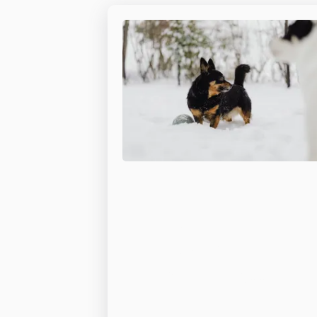
Vergelijking
van kleine
hondenrassen