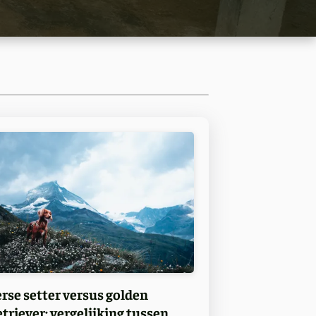
erse setter versus golden
etriever: vergelijking tussen