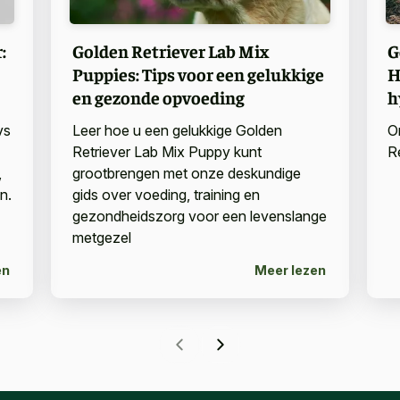
:
Golden Retriever Lab Mix
G
Puppies: Tips voor een gelukkige
H
en gezonde opvoeding
h
vs
Leer hoe u een gelukkige Golden
O
Retriever Lab Mix Puppy kunt
R
,
grootbrengen met onze deskundige
n.
gids over voeding, training en
gezondheidszorg voor een levenslange
metgezel
en
Meer lezen