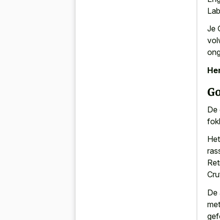
Lab
Je 
vol
ong
Her
Go
De 
fok
Het
ras
Ret
Cru
De 
met
gef