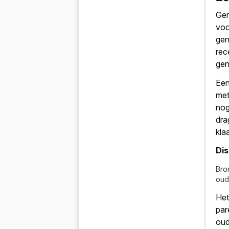
Gen
voo
gen
rec
gen
Een
met
nog
dra
kla
Di
Bro
oud
Het
par
oud