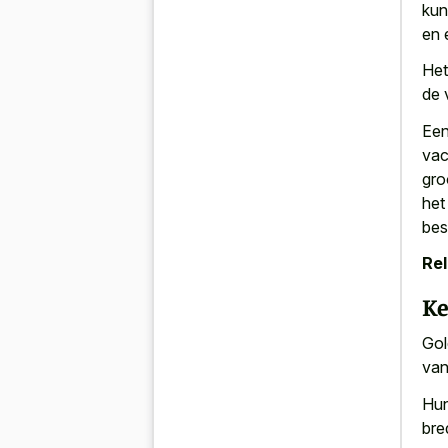
kun
en 
Het
de 
Een
vac
gro
het
bes
Rel
K
Gol
van
Hun
bre