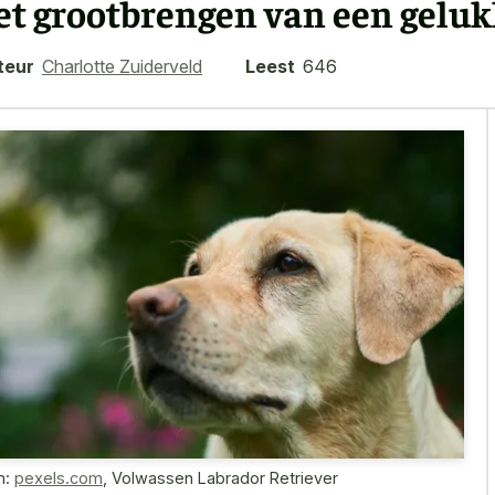
et grootbrengen van een gelu
teur
Charlotte Zuiderveld
Leest
646
n:
pexels.com
,
Volwassen Labrador Retriever