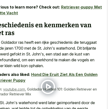
ious to learn more? Check out:
Retriever-puppy Met
tte Vacht
eschiedenis en kenmerken van
t ras
 Goldador ras heeft een rijke geschiedenis die teruggaat
 de jaren 1700 met de St. John's waterhond. Dit briljante
 werd gefokt in St. John's, een stad aan de kust van
foundland, om een werkhond te maken die vogels en
er klein wild kon ophalen.
ders also liked:
Hond Die Eruit Ziet Als Een Golden
triever Puppy
n:
youtube.com
,
Goldador Honden 101: Golden Retriever en
rador Retriever Mix
St. John's waterhond werd later geïmporteerd door de
elsen, wat leidde tot de ontwikkeling van de eerste