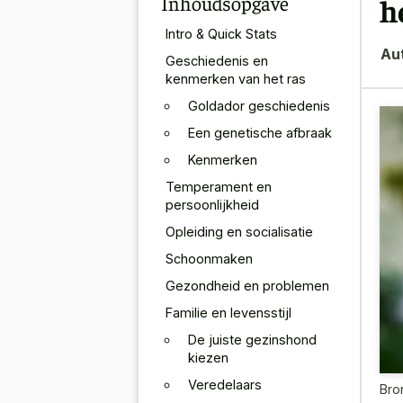
Inhoudsopgave
h
Intro & Quick Stats
Au
Geschiedenis en
kenmerken van het ras
Goldador geschiedenis
Een genetische afbraak
Kenmerken
Temperament en
persoonlijkheid
Opleiding en socialisatie
Schoonmaken
Gezondheid en problemen
Familie en levensstijl
De juiste gezinshond
kiezen
Veredelaars
Bro