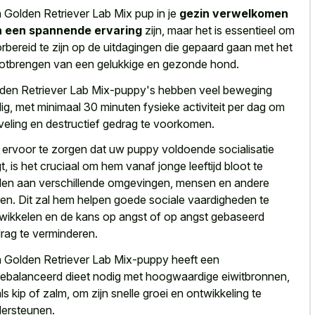
 Golden Retriever Lab Mix pup in je
gezin verwelkomen
n een spannende ervaring
zijn, maar het is essentieel om
rbereid te zijn op de uitdagingen die gepaard gaan met het
otbrengen van een gelukkige en gezonde hond.
den Retriever Lab Mix-puppy's hebben veel beweging
ig, met minimaal 30 minuten fysieke activiteit per dag om
veling en destructief gedrag te voorkomen.
ervoor te zorgen dat uw puppy voldoende socialisatie
jgt, is het cruciaal om hem vanaf jonge leeftijd bloot te
llen aan verschillende omgevingen, mensen en andere
ren. Dit zal hem helpen goede sociale vaardigheden te
wikkelen en de kans op angst of op angst gebaseerd
rag te verminderen.
 Golden Retriever Lab Mix-puppy heeft een
gebalanceerd dieet nodig met hoogwaardige eiwitbronnen,
ls kip of zalm, om zijn snelle groei en ontwikkeling te
ersteunen.