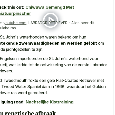
ck this out:
Chiwawa Gemengd Met
iatuurpinscher
n:
youtube.com
,
LABRADOR RETRIEVER - Alles over dit
ulaire ras
St. John's waterhonden waren bekend om hun
tstekende zwemvaardigheden en werden gefokt
om
de jachtgezellen te zijn.
Engelsen importeerden de St. John's waterhond voor
kerij, wat leidde tot de ontwikkeling van de eerste Labrador
rievers.
d Tweedmouth fokte een gele Flat-Coated Retriever met
 Tweed Water Spaniel dam in 1868, waardoor het Golden
riever ras werd gecreëerd.
riguing read:
Nachtelijke Kisttraining
n genetische afbraak