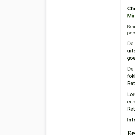
Che
Min
Bro
pop
De 
ui
goe
De 
fok
Ret
Lor
een
Ret
Int
Ee