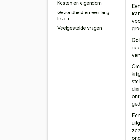
Kosten en eigendom
Een
Gezondheid en een lang
ka
leven
voo
Veelgestelde vragen
gro
Gol
nod
ver
Om 
kri
ste
die
ont
ged
Een
uit
zoa
ond