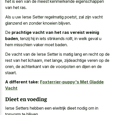
het is een van de meest kenmerkende eigenschappen
van het ras.
Als u uw Ierse Setter regelmatig poetst, zal zijn
vacht
glanzend en zonder knoeien blijven
.
De
prachtige vacht van het ras vereist weinig
baden
, tenzij hij in iets stinkends rollt, in welk geval u
hem misschien vaker moet baden.
De vacht van de Ierse Setter is matig lang en recht op de
rest van het lichaam, met lange, zijdeachtige veren op de
oren, de achterkant van de voorpoten en dijen en de
staart.
A different take:
Foxterrier-puppy's Met Gladde
Vacht
Dieet en voeding
Ierse Setters hebben een eiwitrijk dieet nodig om in
topvorm te blijven.