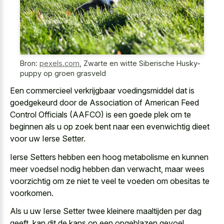
Bron:
pexels.com
,
Zwarte en witte Siberische Husky-
puppy op groen grasveld
Een commercieel verkrijgbaar voedingsmiddel dat is
goedgekeurd door de Association of American Feed
Control Officials (AAFCO) is een goede plek om te
beginnen als u op zoek bent naar een evenwichtig dieet
voor uw Ierse Setter.
Ierse Setters hebben een hoog metabolisme en kunnen
meer voedsel nodig hebben dan verwacht, maar wees
voorzichtig om ze niet te veel te voeden om obesitas te
voorkomen.
Als u uw Ierse Setter twee kleinere maaltijden per dag
geeft, kan dit de kans op een opgeblazen gevoel