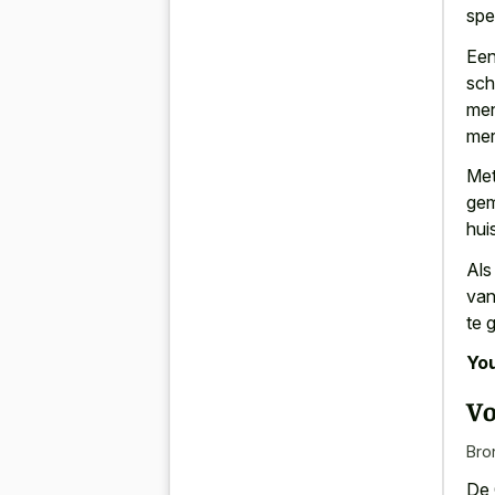
spe
Een
sch
men
mer
Met
gem
hui
Als
van
te 
You
Vo
Bro
De 