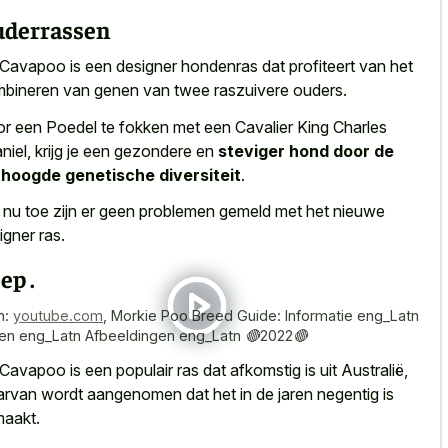
derrassen
Cavapoo is een designer hondenras dat profiteert van het
bineren van genen van twee raszuivere ouders.
r een Poedel te fokken met een Cavalier King Charles
niel, krijg je een gezondere en
steviger hond door de
hoogde genetische diversiteit
.
 nu toe zijn er geen
problemen gemeld met het nieuwe
igner ras
.
ep .
n:
youtube.com
,
Morkie Poo Breed Guide: Informatie eng_Latn
ten eng_Latn Afbeeldingen eng_Latn 🔴2022🔴
Cavapoo is een populair ras dat afkomstig is uit Australië,
rvan wordt aangenomen dat het in de jaren negentig is
aakt.