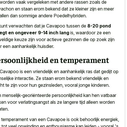
worden vaak vergeleken met andere rassen zoals
de
achon en staan erom bekend dat ze kleiner zijn en meer
allen dan sommige andere Poedelhybriden.
kunt verwachten dat je Cavapoo tussen de
8-20 pond
gt en ongeveer 9-14 inch lang
is, waardoor ze een
eldige keuze zijn voor actieve gezinnen die op zoek zijn
r een aanhankelijk huisdier.
ersoonlijkheid en temperament
Cavapoo is een vriendelijk en aanhankelijk ras dat gedijt op
selijke interactie. Ze staan erom bekend vriendelijk en
ht te zijn voor hun gezinsleden, vooral jonge kinderen.
 menselijk-georiënteerde persoonlijkheid kan hen vatbaar
en voor verlatingsangst als ze
langere tijd alleen worden
aten
.
 temperament van een Cavapoe is ook behoorlijk energiek,
 tot veel opwinding en enthousiasme kan
leiden - vooral 's