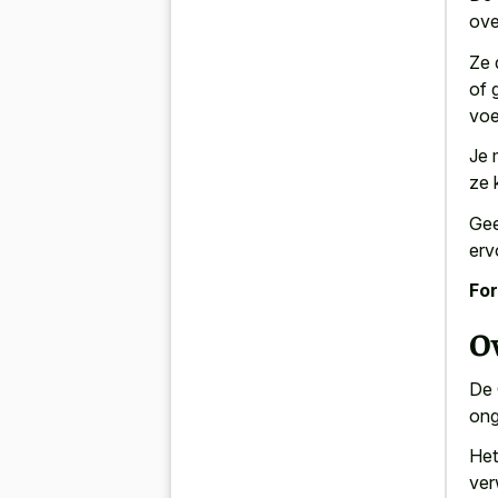
ove
Ze 
of
voe
Je 
ze 
Gee
erv
For
Ov
De 
ong
Het
ver