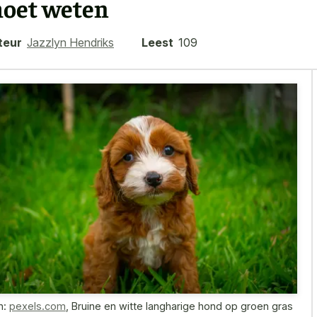
oet weten
teur
Jazzlyn Hendriks
Leest
109
n:
pexels.com
,
Bruine en witte langharige hond op groen gras