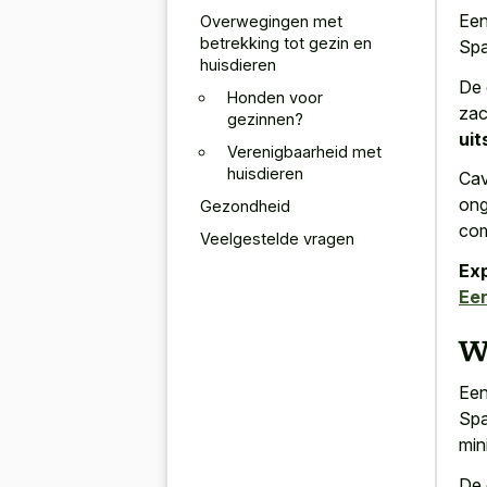
Een
Overwegingen met
betrekking tot gezin en
Spa
huisdieren
De 
Honden voor
zac
gezinnen?
uit
Verenigbaarheid met
huisdieren
Cav
ong
Gezondheid
co
Veelgestelde vragen
Ex
Ee
W
Een
Spa
min
De 