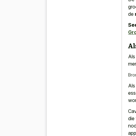
gro
de
See
Gr
Al
Als
men
Bro
Als
ess
wor
Cav
die
nod
app