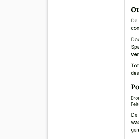
Ou
De 
com
Doo
Spa
ver
Tot
des
Po
Bro
Fei
De 
waa
gem