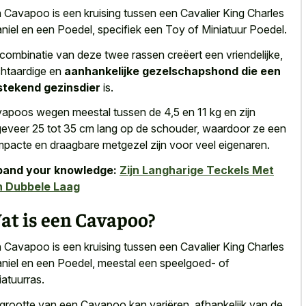
 Cavapoo is een kruising tussen een Cavalier King Charles
niel en een Poedel, specifiek een Toy of Miniatuur Poedel.
combinatie van deze twee rassen creëert een vriendelijke,
htaardige en
aanhankelijke gezelschapshond die een
stekend gezinsdier
is.
apoos wegen meestal tussen de 4,5 en 11 kg en zijn
eveer 25 tot 35 cm lang op de schouder, waardoor ze een
mpacte en
draagbare metgezel zijn voor veel eigenaren
.
pand your knowledge:
Zijn Langharige Teckels Met
n Dubbele Laag
at is een Cavapoo?
 Cavapoo is een kruising tussen een Cavalier King Charles
niel en een Poedel, meestal een speelgoed- of
iatuurras.
grootte van een Cavapoo kan variëren, afhankelijk van de