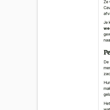
Ze
Cav
afv
Je 
wee
gew
naa
P
De 
men
zac
Hun
mak
gel
Het
wat