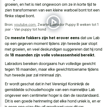
groeien, en het is niet ongewoon om ze in
korte tijd te
zien transformeren
van een
kleine warboel bont tot een
flinke stapel bont
.
Bron:
youtube.com
,
Zwarte Labrador Puppy 8 weken tot 1
jaar - Van puppy tot hond
De
meeste fokkers zijn het erover eens
dat uw Lab
op een gegeven moment tijdens zijn tweede jaar stopt
met groeien, en veel deskundigen suggereren dat hij rond
de
18 maanden zijn volle volwassenheid bereikt
.
Labradors bereiken doorgaans hun volledige gewicht
tegen 18 maanden, maar elke gewichtstoename tijdens
hun tweede jaar zal minimaal zijn.
Er wordt geschat dat in het Verenigd Koninkrijk de
gemiddelde schouderhoogte van een mannelijke Lab
ongeveer een centimeter hoger is dan de rasstandaard.
Dit is een
goede herinnering dat elke hond uniek
is, en er
is geen one-size-fits-all groeikaart voor dit ras.