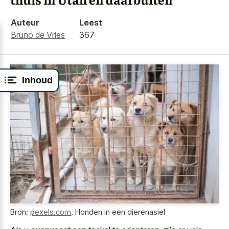
Auteur
Leest
Bruno de Vries
367
Inhoud
Bron:
pexels.com
,
Honden in een dierenasiel