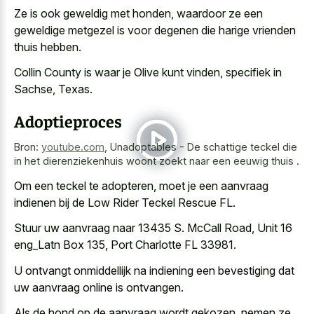
Ze is ook geweldig met honden, waardoor ze een
geweldige metgezel is voor degenen die harige vrienden
thuis hebben.
Collin County is waar je Olive kunt vinden, specifiek in
Sachse, Texas.
Adoptieproces
Bron:
youtube.com
,
Unadoptables - De schattige teckel die
in het dierenziekenhuis woont zoekt naar een eeuwig thuis .
Om een teckel te adopteren, moet je een aanvraag
indienen bij de Low Rider Teckel Rescue FL.
Stuur uw aanvraag naar 13435 S. McCall Road, Unit 16
eng_Latn Box 135, Port Charlotte FL 33981.
U ontvangt onmiddellijk na indiening een bevestiging dat
uw aanvraag online is ontvangen.
Als de hond op de aanvraag wordt gekozen, nemen ze