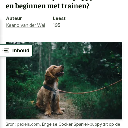
en beginnen met trainen?
Auteur
Leest
Keano van der Wal
195
Inhoud
Bron:
pexels.com
,
Engelse Cocker Spaniel-puppy zit op de