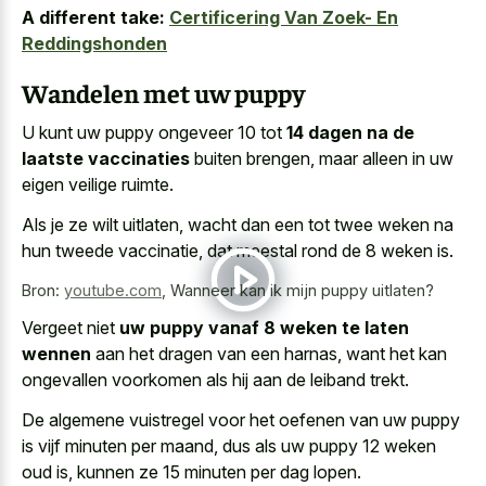
A different take:
Certificering Van Zoek- En
Reddingshonden
Wandelen met uw puppy
U kunt uw puppy ongeveer 10 tot
14 dagen na de
laatste vaccinaties
buiten brengen, maar alleen in uw
eigen veilige ruimte.
Als je ze wilt uitlaten, wacht dan een tot
twee weken na
hun tweede vaccinatie
, dat meestal rond de 8 weken is.
Bron:
youtube.com
,
Wanneer kan ik mijn puppy uitlaten?
Vergeet niet
uw puppy vanaf 8 weken te laten
wennen
aan het dragen van een harnas, want het kan
ongevallen voorkomen als hij aan de leiband trekt.
De algemene vuistregel voor het oefenen van uw puppy
is vijf minuten per maand, dus als uw puppy 12 weken
oud is, kunnen ze 15 minuten per dag lopen.