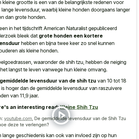
 kleine grootte is een van de belangrijkste redenen voor
 lange levensduur, waarbij kleine honden doorgaans langer
en dan grote honden.
 een in het tijdschrift American Naturalist gepubliceerd
erzoek bleek dat
grote honden een kortere
vensduur
hebben en bijna twee keer zo snel kunnen
ouderen als kleine honden.
elgoedrassen, waaronder de shih tzu, hebben de neiging
het langst te leven vanwege hun kleine omvang.
gemiddelde levensduur van de shih tzu
van 10 tot 18
r is hoger dan de gemiddelde levensduur van raszuivere
den van 11,9 jaar.
e's an interesting read:
Kleine Shih Tzu
n:
youtube.com
,
De gemiddelde levensduur van de Shih Tzu
hoe deze te verlengen?
 lange geschiedenis kan ook van invloed zijn op hun