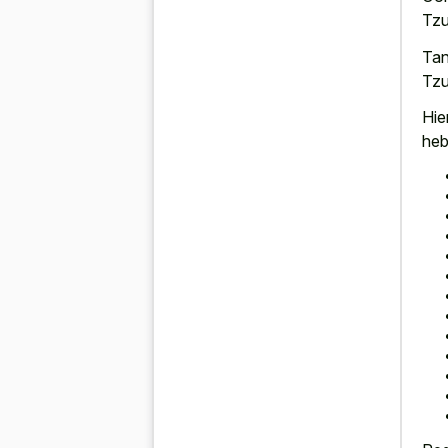
Tzu
Tan
Tzu
Hie
heb