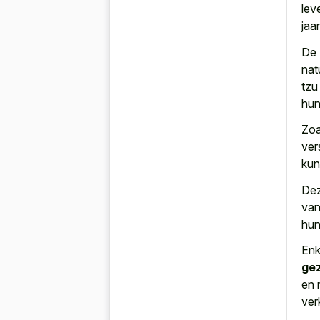
lev
jaa
De
nat
tzu
hun
Zoa
ver
kun
Dez
va
hun
Enk
gez
en 
ver