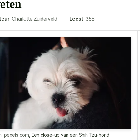
eten
teur
Charlotte Zuiderveld
Leest
356
n:
pexels.com
,
Een close-up van een Shih Tzu-hond