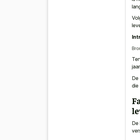
lan
Vol
lev
Int
Bro
Ter
jaar
De 
die
Fa
l
De 
ver