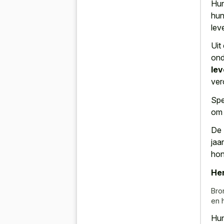
Hun
hun
lev
Uit
ond
le
ver
Spe
om 
De
jaa
hon
Her
Bro
en 
Hun