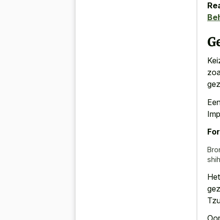
Rea
Be
G
Kei
zoa
gez
Een
Imp
For
Bro
shi
Het
gez
Tzu
Oor