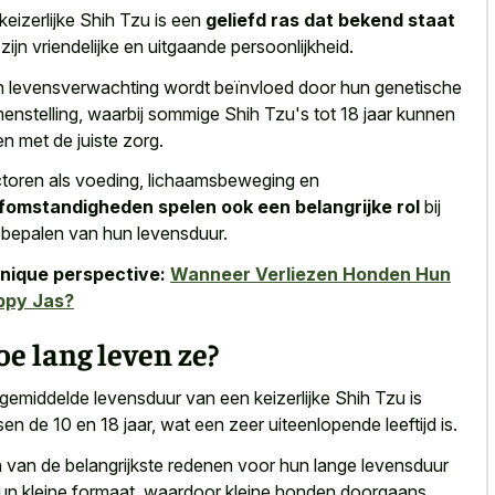
keizerlijke Shih Tzu is een
geliefd ras dat bekend staat
zijn vriendelijke en uitgaande persoonlijkheid.
 levensverwachting wordt beïnvloed door hun genetische
enstelling, waarbij sommige Shih Tzu's tot 18 jaar kunnen
en met de juiste zorg.
toren als voeding, lichaamsbeweging en
fomstandigheden spelen ook een belangrijke rol
bij
 bepalen van hun levensduur.
nique perspective:
Wanneer Verliezen Honden Hun
ppy Jas?
e lang leven ze?
gemiddelde levensduur van een keizerlijke Shih Tzu is
sen de 10 en 18 jaar, wat een zeer uiteenlopende leeftijd is.
 van de
belangrijkste redenen voor hun lange levensduur
hun kleine formaat, waardoor kleine honden doorgaans