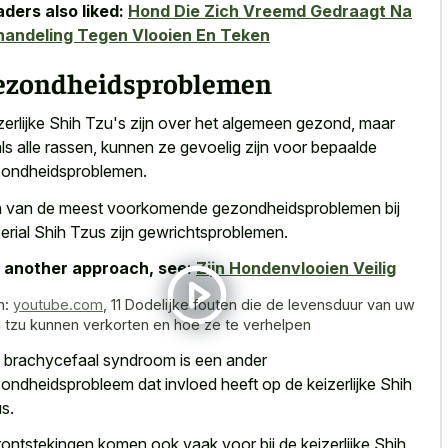
ders also liked:
Hond Die Zich Vreemd Gedraagt Na
handeling Tegen Vlooien En Teken
ezondheidsproblemen
zerlijke Shih Tzu's zijn over het algemeen gezond, maar
ls alle rassen, kunnen ze gevoelig zijn voor bepaalde
ondheidsproblemen.
 van de meest voorkomende gezondheidsproblemen bij
erial Shih Tzus zijn gewrichtsproblemen.
 another approach, see:
Zijn Hondenvlooien Veilig
n:
youtube.com
,
11 Dodelijke fouten die de levensduur van uw
h tzu kunnen verkorten en hoe ze te verhelpen
 brachycefaal syndroom is een ander
ondheidsprobleem dat invloed heeft op de keizerlijke Shih
s.
ontstekingen komen ook vaak voor bij de keizerlijke Shih