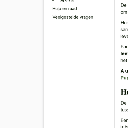
De 
Hulp en raad
om 
Veelgestelde vragen
Hun
sam
lev
Fac
lee
het
A u
Pu
Ho
De 
tus
Een
is 