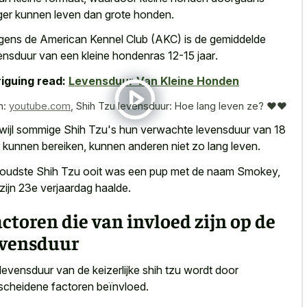
ger kunnen leven dan grote honden.
gens de American Kennel Club (AKC) is de
gemiddelde
ensduur van een kleine hondenras 12-15 jaar
.
riguing read:
Levensduur Van Kleine Honden
n:
youtube.com
,
Shih Tzu levensduur: Hoe lang leven ze? ❤❤️
wijl sommige Shih Tzu's hun
verwachte levensduur van 18
kunnen bereiken, kunnen anderen niet zo lang leven.
oudste Shih Tzu ooit was een pup met de naam Smokey,
 zijn 23e verjaardag haalde.
ctoren die van invloed zijn op de
evensduur
levensduur van de keizerlijke shih tzu wordt door
scheidene factoren beïnvloed.