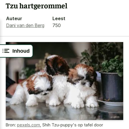
Tzu hartgerommel
Auteur
Leest
Dani van den Berg
750
Inhoud
Bron:
pexels.com
,
Shih Tzu-puppy's op tafel door