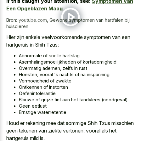
If this caught your attention, see:
Symptomen Van
Een Opgeblazen Maag
Bron:
youtube.com
,
Gewone symptomen van hartfalen bij
huisdieren
Hier zijn enkele veelvoorkomende symptomen van een
hartgeruis in Shih Tzus:
Abnormale of snelle hartslag
Asemhalingsmoeilijkheden of kortademigheid
Overmatig ademen, zelfs in rust
Hoesten, vooral 's nachts of na inspanning
Vermoeidheid of zwakte
Ontkennen of instorten
Oefenintolerantie
Blauwe of grijze tint aan het tandvlees (noodgeval)
Geen eetlust
Ernstige waterretentie
Houd er rekening mee dat sommige Shih Tzus misschien
geen tekenen van ziekte vertonen, vooral als het
hartgeruis mild is.