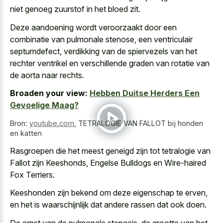
niet
genoeg zuurstof in het bloed zit
.
Deze aandoening wordt veroorzaakt door een
combinatie van pulmonale stenose, een ventriculair
septumdefect, verdikking van de spiervezels van het
rechter ventrikel en verschillende graden
van rotatie van
de aorta naar rechts.
Broaden your view:
Hebben Duitse Herders Een
Gevoelige Maag?
Bron:
youtube.com
,
TETRALOGIE VAN FALLOT bij honden
en katten
Rasgroepen die het meest geneigd zijn tot tetralogie van
Fallot zijn Keeshonds, Engelse Bulldogs en Wire-haired
Fox Terriers.
Keeshonden zijn bekend om deze eigenschap te erven,
en het is waarschijnlijk dat andere rassen dat ook doen.
De ernst van de pulmonale stenosis, de grootte van het