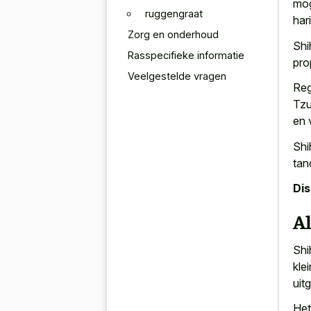
mog
ruggengraat
har
Zorg en onderhoud
Shi
Rasspecifieke informatie
pro
Veelgestelde vragen
Reg
Tzu
en 
Shi
tan
Di
A
Shi
kle
uit
Het