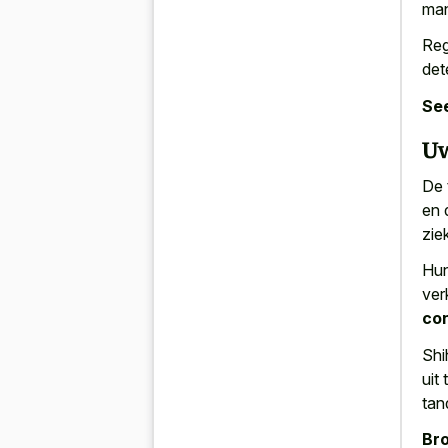
man
Reg
det
See
U
De 
en 
zie
Hun
ver
con
Shi
uit
tan
Bro