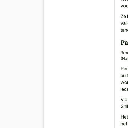
voo
Ze 
val
tan
Pa
Bro
(Nat
Par
bui
wor
ied
Vlo
Shi
Het
he