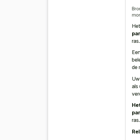
Bro
mon
He
par
ras.
Een
bel
de 
Uw 
als
ver
Het
pa
ras.
Rel