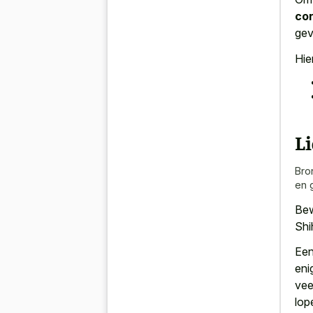
con
gev
Hie
L
Bro
en 
Bew
Shi
Een
eni
vee
lop