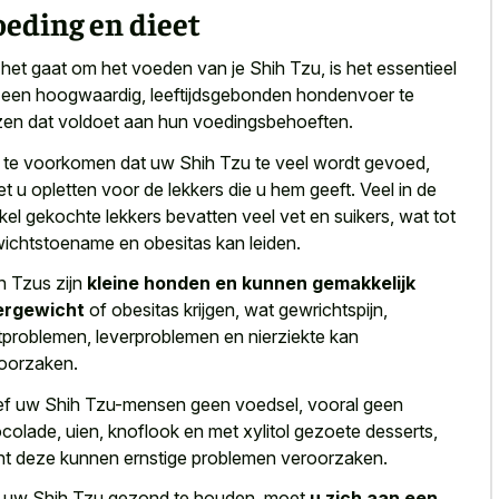
eding en dieet
 het gaat om het voeden van je Shih Tzu, is het essentieel
een hoogwaardig, leeftijdsgebonden hondenvoer te
zen dat voldoet aan hun voedingsbehoeften.
te voorkomen dat uw Shih Tzu te veel wordt gevoed,
t u opletten voor de lekkers die u hem geeft. Veel in de
kel gekochte lekkers bevatten veel vet en suikers, wat tot
ichtstoename en obesitas kan leiden.
h Tzus zijn
kleine honden en kunnen gemakkelijk
ergewicht
of obesitas krijgen, wat gewrichtspijn,
tproblemen, leverproblemen en nierziekte kan
oorzaken.
f uw Shih Tzu-mensen geen voedsel, vooral geen
colade, uien, knoflook en met xylitol gezoete desserts,
t deze kunnen ernstige problemen veroorzaken.
uw Shih Tzu gezond te houden, moet
u zich aan een