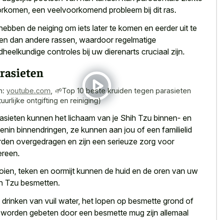
rkomen, een veelvoorkomend probleem bij dit ras.
hebben de neiging om iets later te komen en eerder uit te
len dan andere rassen, waardoor regelmatige
dheelkundige controles bij uw dierenarts cruciaal zijn.
rasieten
n:
youtube.com
,
🌱Top 10 beste kruiden tegen parasieten
uurlijke ontgifting en reiniging)
asieten kunnen het lichaam van je Shih Tzu binnen- en
tenin binnendringen, ze kunnen aan jou of een familielid
den overgedragen en zijn een serieuze zorg voor
ereen.
oien, teken en oormijt kunnen de huid en de oren van uw
h Tzu besmetten.
 drinken van vuil water, het lopen op
besmette grond of
t
worden gebeten
door een besmette mug
zijn allemaal