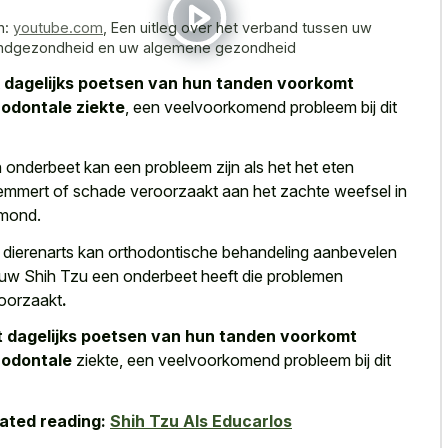
n:
youtube.com
,
Een uitleg over het verband tussen uw
dgezondheid en uw algemene gezondheid
t
dagelijks poetsen van hun tanden voorkomt
odontale ziekte
, een veelvoorkomend probleem bij dit
 onderbeet kan een probleem zijn als het het
eten
emmert of
schade veroorzaakt
aan het zachte weefsel
in
mond.
dierenarts kan orthodontische behandeling aanbevelen
 uw Shih Tzu een onderbeet heeft die problemen
oorzaakt
.
 dagelijks poetsen van hun tanden voorkomt
rodontale
ziekte, een veelvoorkomend probleem bij dit
ated reading:
Shih Tzu Als Educarlos