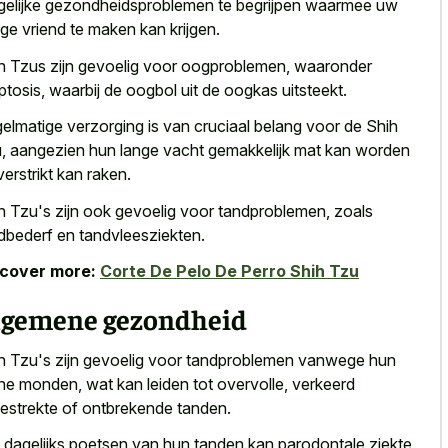
elijke gezondheidsproblemen te begrijpen waarmee uw
ige vriend
te maken kan krijgen.
h Tzus zijn gevoelig voor oogproblemen, waaronder
ptosis, waarbij de oogbol uit de oogkas uitsteekt.
elmatige verzorging is van cruciaal belang voor de Shih
, aangezien hun lange vacht gemakkelijk mat kan worden
verstrikt kan raken.
h Tzu's zijn ook gevoelig voor tandproblemen, zoals
dbederf en tandvleesziekten.
scover more:
Corte De Pelo De Perro Shih Tzu
lgemene gezondheid
h Tzu's zijn gevoelig voor tandproblemen vanwege hun
ine monden, wat kan leiden tot overvolle, verkeerd
gestrekte of ontbrekende tanden.
 dagelijks poetsen van hun tanden kan parodontale ziekte