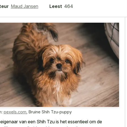
teur
Maud Jansen
Leest
464
n:
pexels.com
,
Bruine Shih Tzu-puppy
 eigenaar van een Shih Tzu is het essentieel om de