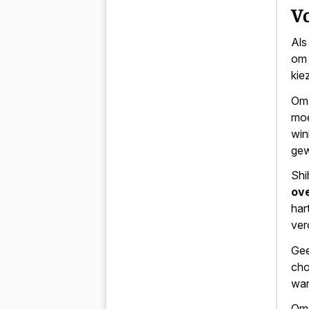
Vo
Als
om 
kie
Om 
moe
win
gew
Shi
ov
har
ver
Gee
cho
wan
Om 