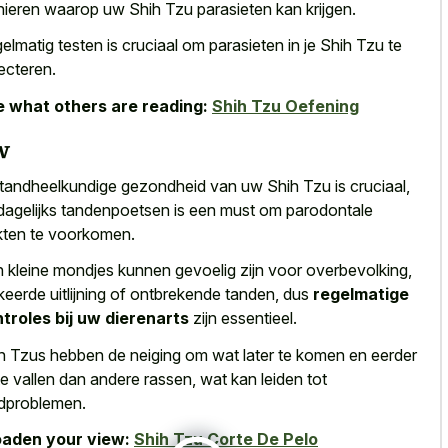
ieren waarop uw Shih Tzu parasieten kan krijgen.
elmatig testen is cruciaal om parasieten in je Shih Tzu te
ecteren.
 what others are reading:
Shih Tzu Oefening
w
tandheelkundige gezondheid van uw Shih Tzu is cruciaal,
dagelijks tandenpoetsen is een must om parodontale
kten te voorkomen.
 kleine mondjes kunnen gevoelig zijn voor overbevolking,
keerde uitlijning of ontbrekende tanden, dus
regelmatige
troles bij uw dierenarts
zijn essentieel.
h Tzus hebben de neiging om wat later te komen en eerder
 te vallen dan andere rassen, wat kan leiden tot
dproblemen.
aden your view:
Shih Tzu Corte De Pelo