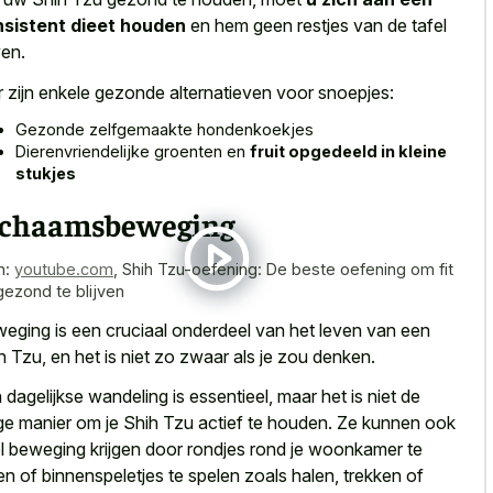
sistent dieet houden
en hem geen restjes van de tafel
en.
r zijn enkele gezonde alternatieven voor snoepjes:
Gezonde zelfgemaakte hondenkoekjes
Dierenvriendelijke groenten en
fruit opgedeeld in kleine
stukjes
ichaamsbeweging
n:
youtube.com
,
Shih Tzu-oefening: De beste oefening om fit
gezond te blijven
eging is een cruciaal onderdeel van het leven van een
h Tzu, en het is niet zo zwaar als je zou denken.
 dagelijkse wandeling is essentieel, maar het is niet de
ge manier om je Shih Tzu actief te houden. Ze kunnen ook
l beweging krijgen door rondjes rond je woonkamer te
en of binnenspeletjes te spelen zoals halen, trekken of