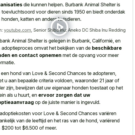
anisaties
die kunnen helpen. Burbank Animal Shelter is
 toevluchtsoord voor dieren sinds 1950 en biedt onderdak
 honden, katten en andere huisdieren.
n:
youtube.com
,
Senior Shiba Inu: Aneko DC Shiba Inu Redding
bank Animal Shelter is gelegen in Burbank, Californië, en
 adoptieproces omvat het bekijken van de
beschikbare
nden en contact opnemen
met de opvang voor meer
ormatie.
een hond van Love & Second Chances te adopteren,
t u aan bepaalde criteria voldoen, waaronder 21 jaar of
er zijn, bewijzen dat uw eigenaar honden toestaat op het
rein als u huurt, en
ervoor zorgen dat uw
optieaanvraag
op de juiste manier is ingevuld.
adoptiekosten voor Love & Second Chances variëren
ankelijk van de leeftijd en het ras van de hond, variërend
 $200 tot $6.500 of meer.