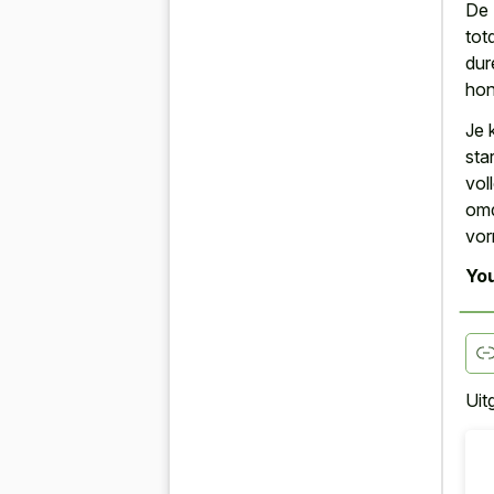
De 
tot
dur
hon
Je 
sta
vol
omd
vor
You
Uit