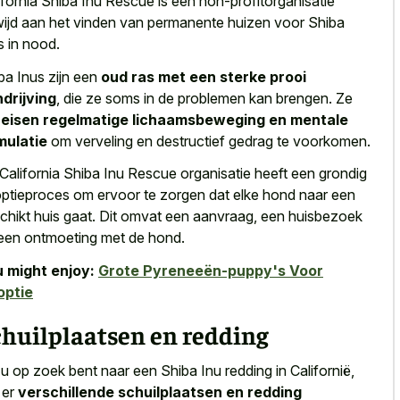
ifornia Shiba Inu Rescue is een non-profitorganisatie
ijd aan het vinden van permanente huizen voor Shiba
s in nood.
ba Inus zijn een
oud ras met een sterke prooi
drijving
, die ze soms in de problemen kan brengen. Ze
eisen regelmatige lichaamsbeweging en mentale
mulatie
om verveling en destructief gedrag te voorkomen.
California Shiba Inu Rescue organisatie heeft een grondig
ptieproces om ervoor te zorgen dat elke hond naar een
chikt huis gaat. Dit omvat een aanvraag, een huisbezoek
een ontmoeting met de hond.
 might enjoy:
Grote Pyreneeën-puppy's Voor
optie
chuilplaatsen en redding
 u op zoek bent naar een Shiba Inu redding in Californië,
n er
verschillende schuilplaatsen en redding