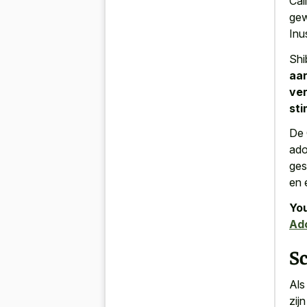
Cal
gew
Inu
Shi
aan
ver
sti
De 
ado
ges
en 
You
Ad
S
Als
zij