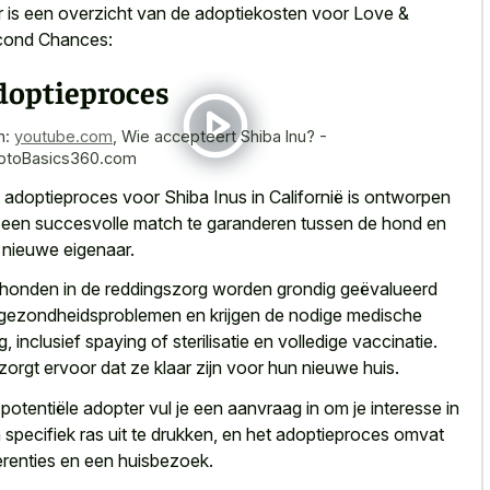
r is een overzicht van de adoptiekosten voor Love &
ond Chances:
doptieproces
n:
youtube.com
,
Wie accepteert Shiba Inu? -
ptoBasics360.com
 adoptieproces voor Shiba Inus in Californië is ontworpen
een succesvolle match te garanderen tussen de hond en
n nieuwe eigenaar.
honden in de reddingszorg worden grondig geëvalueerd
gezondheidsproblemen en krijgen de nodige medische
g, inclusief spaying of sterilisatie en volledige vaccinatie.
 zorgt ervoor dat ze klaar zijn voor hun nieuwe huis.
 potentiële adopter vul je een aanvraag in om je interesse in
 specifiek ras uit te drukken, en het adoptieproces omvat
erenties en een huisbezoek.