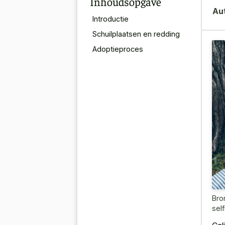
Inhoudsopgave
Au
Introductie
Schuilplaatsen en redding
Adoptieproces
Bro
sel