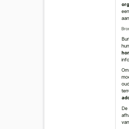
org
een
aan
Bro
Bur
hun
ho
inf
Om 
moe
oud
ter
ad
De 
afh
van