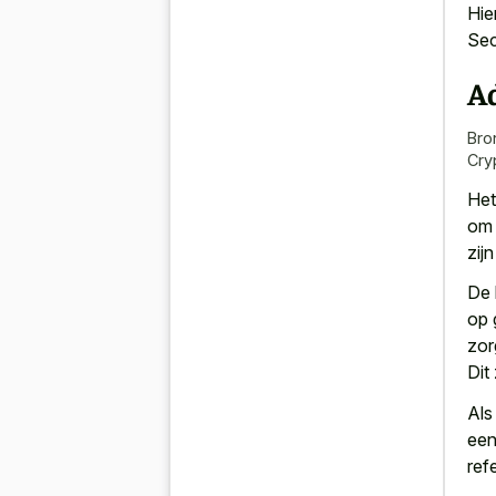
Hie
Sec
A
Bro
Cry
Het
om 
zij
De 
op 
zor
Dit
Als
een
ref