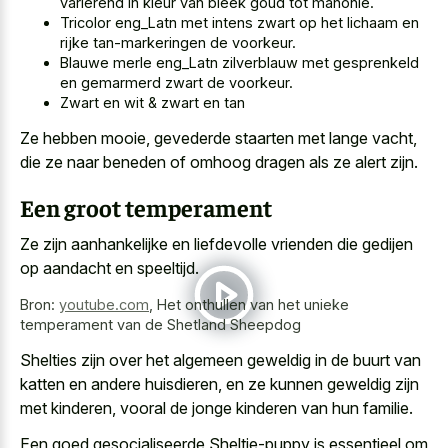
variërend in kleur van bleek goud tot mahonie.
Tricolor eng_Latn met intens zwart op het lichaam en
rijke tan-markeringen de voorkeur.
Blauwe merle eng_Latn zilverblauw met gesprenkeld
en gemarmerd zwart de voorkeur.
Zwart en wit & zwart en tan
Ze hebben mooie, gevederde staarten met lange vacht,
die ze naar beneden of omhoog dragen als ze alert zijn.
Een groot temperament
Ze zijn aanhankelijke en liefdevolle vrienden die gedijen
op aandacht en speeltijd.
Bron:
youtube.com
,
Het onthullen van het unieke
temperament van de Shetland Sheepdog
Shelties zijn over het algemeen geweldig in de buurt van
katten en andere huisdieren, en ze kunnen geweldig zijn
met kinderen, vooral de jonge kinderen van hun familie.
Een goed gesocialiseerde Sheltie-puppy is essentieel om