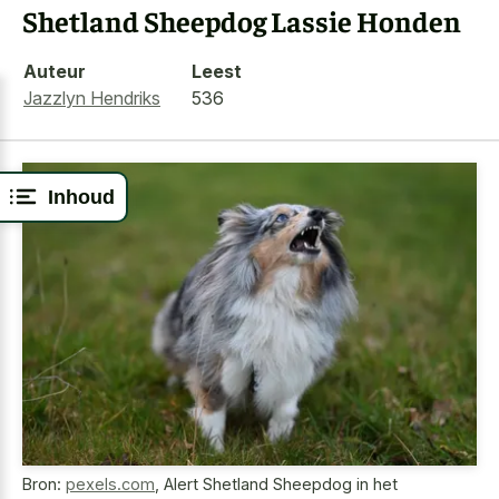
Shetland Sheepdog Lassie Honden
Auteur
Leest
Jazzlyn Hendriks
536
Inhoud
Bron:
pexels.com
,
Alert Shetland Sheepdog in het