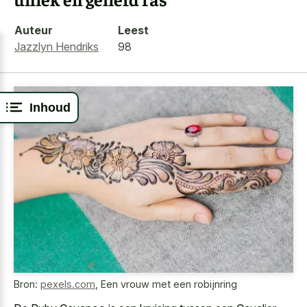
Auteur
Leest
Jazzlyn Hendriks
98
Inhoud
Bron:
pexels.com
,
Een vrouw met een robijnring