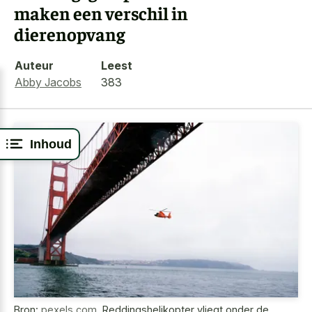
maken een verschil in
dierenopvang
Auteur
Leest
Abby Jacobs
383
Inhoud
Bron:
pexels.com
,
Reddingshelikopter vliegt onder de