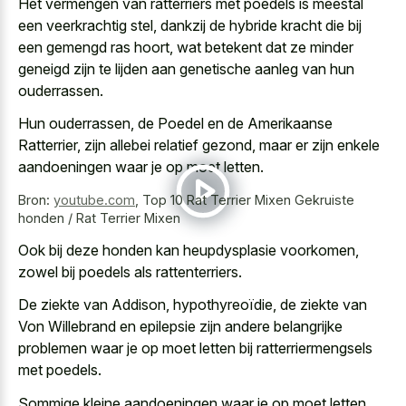
Het vermengen van ratterriers met poedels is meestal
een veerkrachtig stel, dankzij de hybride kracht die bij
een gemengd ras hoort, wat betekent dat ze minder
geneigd zijn te lijden aan genetische aanleg van hun
ouderrassen.
Hun ouderrassen, de Poedel en de Amerikaanse
Ratterrier, zijn allebei relatief gezond, maar er zijn enkele
aandoeningen waar je op moet letten.
Bron:
youtube.com
,
Top 10 Rat Terrier Mixen Gekruiste
honden / Rat Terrier Mixen
Ook bij deze honden kan heupdysplasie voorkomen,
zowel bij poedels als rattenterriers.
De ziekte van Addison, hypothyreoïdie, de ziekte van
Von Willebrand en epilepsie zijn andere belangrijke
problemen waar je op moet letten bij ratterriermengsels
met poedels.
Sommige kleine aandoeningen waar je op moet letten