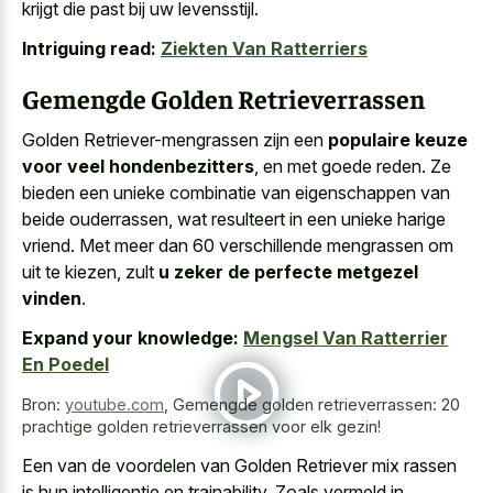
krijgt die past bij uw levensstijl.
Intriguing read:
Ziekten Van Ratterriers
Gemengde Golden Retrieverrassen
Golden Retriever-mengrassen zijn een
populaire keuze
voor veel hondenbezitters
, en met goede reden. Ze
bieden een unieke combinatie van eigenschappen van
beide ouderrassen, wat resulteert in een unieke harige
vriend. Met meer dan 60 verschillende mengrassen om
uit te kiezen, zult
u zeker de perfecte metgezel
vinden
.
Expand your knowledge:
Mengsel Van Ratterrier
En Poedel
Bron:
youtube.com
,
Gemengde golden retrieverrassen: 20
prachtige golden retrieverrassen voor elk gezin!
Een van de voordelen van Golden Retriever mix rassen
is hun intelligentie en trainability. Zoals vermeld in