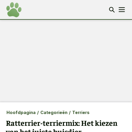
Hoofdpagina
/
Categorieën
/
Terriers
Ratterrier-terriermix: Het kiezen
van het juiste huisdier