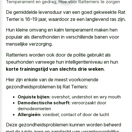
Temperament en gedrag, Hoe voor Ratterriers te zorgen
De gemiddelde levensduur van een goed gekweekte Rat
Terrier is 16–19 jaar, waardoor ze een langlevend ras zijn.
Hun
kleine omvang en kalm temperament maken
hen
populair als diensthonden in
verschillende banen voor
menselijke verzorging
.
Ratterriers worden ook door de politie gebruikt als
speurhonden vanwege hun intelligentieniveau en hun
korte trainingstijd van slechts drie weken
.
Hier zijn enkele van de meest voorkomende
gezondheidsproblemen bij Rat Terriers:
Onjuiste bijten:
overshot, undershot en wry mouth
Demodectische schurft:
veroorzaakt door
demodexmieten
Allergieën:
voedsel, contact of door de lucht
Deze gezondheidsproblemen kunnen
worden beheerd
met de juiste zorg
en aandacht van verantwoordelijke