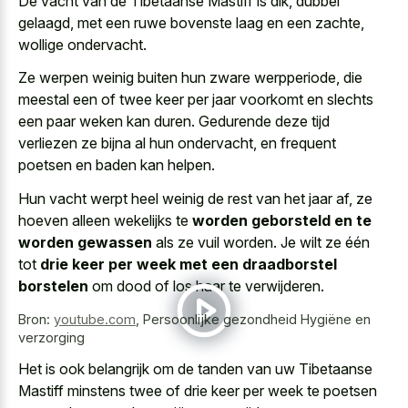
De vacht van de Tibetaanse Mastiff is dik, dubbel
gelaagd, met een ruwe bovenste laag en een zachte,
wollige ondervacht.
Ze
werpen weinig buiten hun zware werpperiode
, die
meestal een of twee keer per jaar voorkomt en slechts
een paar weken kan duren. Gedurende deze tijd
verliezen ze bijna al hun ondervacht, en frequent
poetsen en baden kan helpen.
Hun vacht werpt heel weinig de rest van het jaar af, ze
hoeven alleen wekelijks te
worden geborsteld en te
worden gewassen
als ze vuil worden. Je wilt ze één
tot
drie keer per week met een draadborstel
borstelen
om dood of los haar te verwijderen.
Bron:
youtube.com
,
Persoonlijke gezondheid Hygiëne en
verzorging
Het is ook belangrijk om de tanden van uw Tibetaanse
Mastiff minstens twee of drie keer per week te poetsen