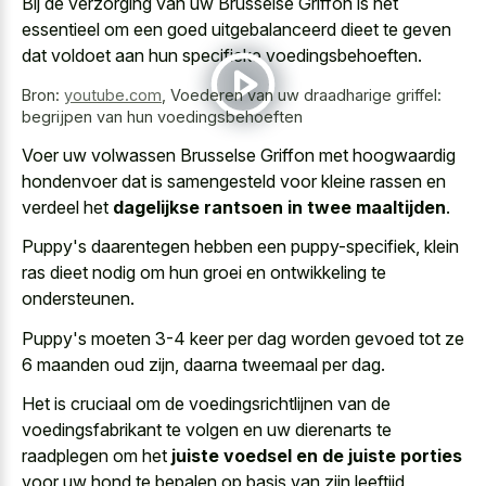
Bij de verzorging van uw Brusselse Griffon is het
essentieel om een goed uitgebalanceerd dieet te geven
dat voldoet aan hun specifieke voedingsbehoeften.
Bron:
youtube.com
,
Voederen van uw draadharige griffel:
begrijpen van hun voedingsbehoeften
Voer uw volwassen Brusselse Griffon met hoogwaardig
hondenvoer dat is samengesteld voor kleine rassen en
verdeel het
dagelijkse rantsoen in twee maaltijden
.
Puppy's daarentegen hebben een puppy-specifiek, klein
ras dieet nodig om hun groei en ontwikkeling te
ondersteunen.
Puppy's moeten
3-4 keer per dag worden gevoed tot ze
6 maanden oud
zijn, daarna tweemaal per dag.
Het is cruciaal om de voedingsrichtlijnen van de
voedingsfabrikant te volgen en uw dierenarts te
raadplegen om het
juiste voedsel en de juiste porties
voor uw hond te bepalen op basis van zijn leeftijd,