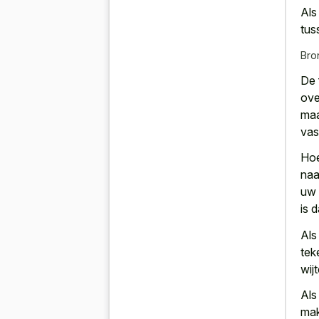
Als
tus
Bro
De 
ove
maa
vas
Hoe
naa
uw 
is 
Als
tek
wij
Al
mak