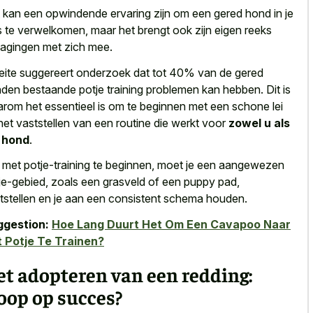
 kan een opwindende ervaring zijn om een gered hond in je
s te verwelkomen, maar het brengt ook zijn
eigen reeks
dagingen met zich mee
.
feite suggereert onderzoek dat tot 40% van de gered
den bestaande potje training problemen kan hebben. Dit is
rom het essentieel is om te beginnen met een schone lei
het vaststellen van een routine die werkt voor
zowel u als
 hond
.
met potje-training te beginnen, moet je een aangewezen
je-gebied, zoals een grasveld of een puppy pad,
tstellen en je aan een consistent schema houden.
ggestion:
Hoe Lang Duurt Het Om Een Cavapoo Naar
 Potje Te Trainen?
t adopteren van een redding:
oop op succes?