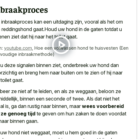
nbraakproces
 inbraakproces kan een uitdaging zijn, vooral als het om
 reddingshond gaat.Houd uw hond in de gaten totdat u
enen ziet dat hij naar het toilet gaat.
n:
youtube.com
,
Hoe een volwassen hond te huisvesten (Een
voudige inbraakmethode)
 u deze signalen binnen ziet, onderbreek uw hond dan
rzichtig en breng hem naar buiten om te zien of hij naar
toilet gaat.
beer ze niet af te leiden, en als ze weggaan, beloon ze
iddellijk, binnen een seconde of twee. Als dat niet het
al is, ga dan rustig naar binnen, maar
wees voorbereid
ze genoeg tijd
te geven om hun zaken te doen voordat
naar binnen gaan.
 uw hond niet weggaat, moet u hem goed in de gaten