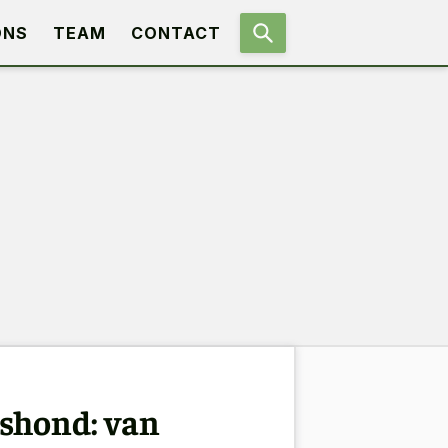
ONS
TEAM
CONTACT
gshond: van