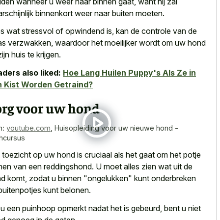
den wanneer u weer naar binnen gaat, want hij zal
rschijnlijk binnenkort weer naar buiten moeten.
es wat stressvol of opwindend is, kan de controle van de
as verzwakken, waardoor het
moeilijker wordt om uw hond
zijn huis te krijgen.
ders also liked:
Hoe Lang Huilen Puppy's Als Ze in
 Kist Worden Getraind?
org voor uw hond
n:
youtube.com
,
Huisopleiding voor uw nieuwe hond -
shcursus
 toezicht op uw hond is cruciaal als het gaat om het potje
inen van een reddingshond. U moet alles zien wat uit de
d komt, zodat u binnen "ongelukken" kunt onderbreken
buitenpotjes kunt belonen.
 u een puinhoop opmerkt nadat het is gebeurd, bent u niet
d genoeg in de gaten.