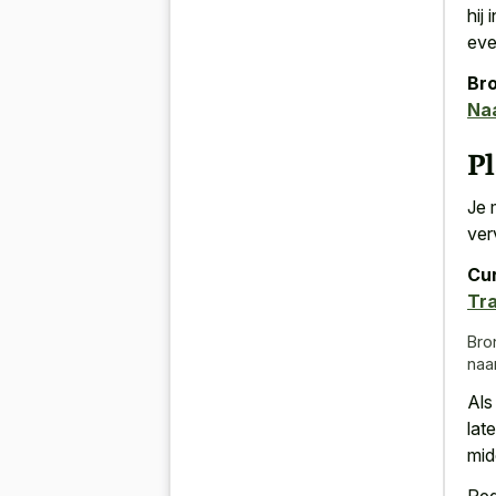
hij
eve
Bro
Naa
P
Je 
ver
Cur
Tra
Bro
naar
Als
lat
mid
Reg