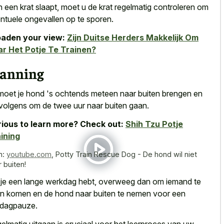
 in een krat slaapt, moet u de
krat regelmatig controleren om
ntuele ongevallen
op te sporen.
aden your view:
Zijn Duitse Herders Makkelijk Om
r Het Potje Te Trainen?
lanning
moet je hond 's ochtends meteen naar buiten brengen en
volgens om de twee uur naar buiten gaan.
ious to learn more? Check out:
Shih Tzu Potje
ining
n:
youtube.com
,
Potty Train Rescue Dog - De hond wil niet
 buiten!
 je een lange werkdag hebt, overweeg dan om iemand te
en komen en de hond naar buiten te nemen voor een
dagpauze.
elmatig uitgaan is cruciaal voor het leerproces van uw