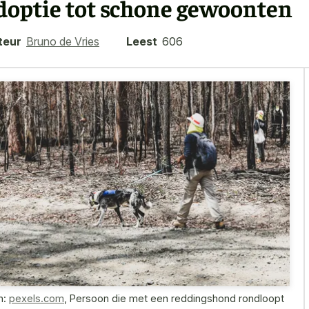
doptie tot schone gewoonten
teur
Bruno de Vries
Leest
606
n:
pexels.com
,
Persoon die met een reddingshond rondloopt