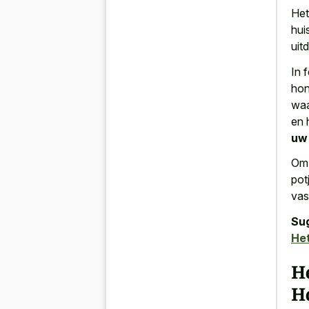
Het
hui
uit
In 
hon
waa
en 
uw
Om 
pot
vas
Su
Het
He
H