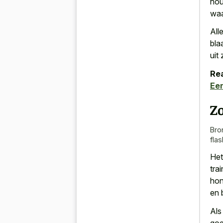
hou
waa
All
bla
uit 
Rea
Een
Z
Bro
fla
Het
tra
hon
en 
Als
goe