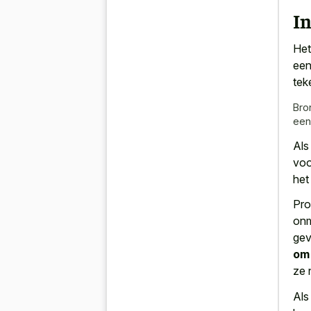
I
Het
een
tek
Bro
een
Als
voo
het 
Pro
onm
gev
om 
ze 
Als