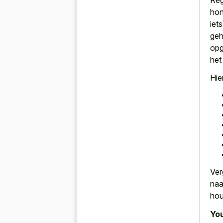
hon
iet
geh
opg
het
Hie
Ver
naa
hou
You