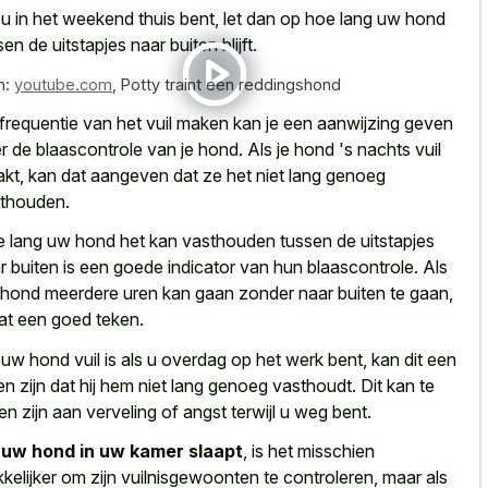
 u in het weekend thuis bent, let dan op hoe lang uw hond
sen de uitstapjes naar buiten blijft.
n:
youtube.com
,
Potty traint een reddingshond
frequentie van het vuil maken kan je een aanwijzing geven
r de blaascontrole van je hond. Als je hond 's nachts vuil
kt, kan dat aangeven dat ze het niet lang genoeg
thouden.
 lang uw hond het kan vasthouden tussen de uitstapjes
r buiten is een goede indicator van hun blaascontrole. Als
hond meerdere uren kan gaan zonder naar buiten te gaan,
dat een goed teken.
 uw hond vuil is als u overdag op het werk bent, kan dit een
en zijn dat hij hem niet lang genoeg vasthoudt. Dit kan te
ten zijn aan verveling of angst terwijl u weg bent.
s
uw hond in uw kamer slaapt
, is het misschien
kelijker om zijn vuilnisgewoonten te controleren, maar als