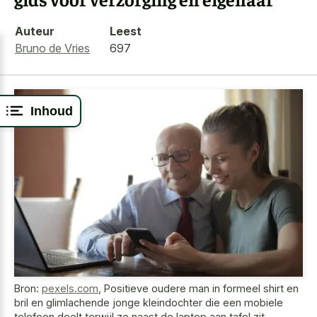
Auteur
Leest
Bruno de Vries
697
Inhoud
Bron:
pexels.com
,
Positieve oudere man in formeel shirt en
bril en glimlachende jonge kleindochter die een mobiele
telefoon deelt terwijl ze naast de laptop aan tafel zit