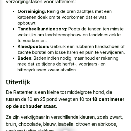
verzorgingstaken voor ratterriers:
Oorreiniging:
Reinig de oren zachtjes met een
katoenen doek om te voorkomen dat er was
opbouwt.
Tandheelkundige zorg:
Poets de tanden ten minste
wekelijks om tandsteenopbouw en tandvleesziekte
te voorkomen.
Kleedpoetsen:
Gebruik een rubberen handschoen of
zachte borstel om losse haren en puin te verwijderen.
Baden:
Baden indien nodig, maar houd er rekening
mee dat ze tijdens de herfst-, voorjaars- en
hittecyclussen zwaar afvallen.
Uiterlijk
De Ratterrier is een kleine tot middelgrote hond, die
tussen de 10 en 25 pond weegt en 10 tot
18 centimeter
op de schouder staat
.
Ze zijn verkrijgbaar in verschillende kleuren, zoals zwart,
bruin, chocolade, blauw, isabella, citroen en abrikoos,
vaak met witte vlekken.