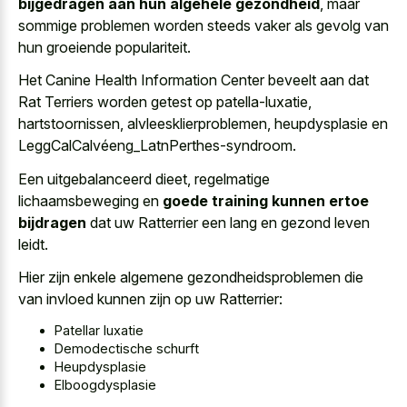
bijgedragen aan hun algehele gezondheid
, maar
sommige problemen worden steeds vaker als gevolg van
hun groeiende populariteit.
Het Canine Health Information Center beveelt aan dat
Rat Terriers worden getest op patella-luxatie,
hartstoornissen, alvleesklierproblemen, heupdysplasie en
LeggCalCalvéeng_LatnPerthes-syndroom.
Een uitgebalanceerd dieet, regelmatige
lichaamsbeweging en
goede training kunnen ertoe
bijdragen
dat uw Ratterrier een lang en gezond leven
leidt.
Hier zijn enkele algemene gezondheidsproblemen die
van invloed kunnen zijn op uw Ratterrier:
Patellar luxatie
Demodectische schurft
Heupdysplasie
Elboogdysplasie