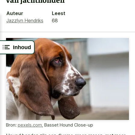
Auteur
Leest
Jazzlyn Hendriks
68
Inhoud
Bron:
pexels.com
,
Basset Hound Close-up