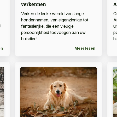
verkennen
A
Verken de leuke wereld van lange
O
,
hondennamen, van eigenzinnige tot
A
l
fantasierijke, die een vleugje
u
persoonlijkheid toevoegen aan uw
p
huisdier!
hu
en
Meer lezen