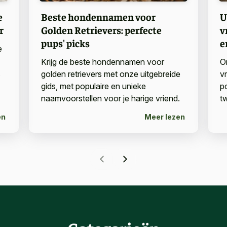
e
Beste hondennamen voor
U
r
Golden Retrievers: perfecte
v
pups' picks
e
e
Krijg de beste hondennamen voor
O
.
golden retrievers met onze uitgebreide
v
gids, met populaire en unieke
p
naamvoorstellen voor je harige vriend.
tw
en
Meer lezen