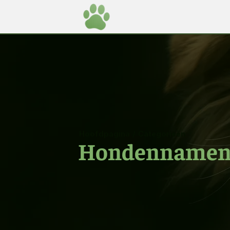
Hoofdpagina
/
Categorieën
Hondenname