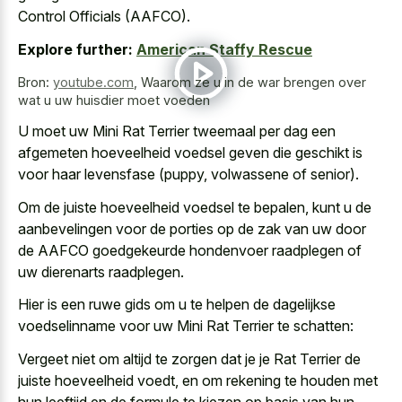
Control Officials (AAFCO).
Explore further:
American Staffy Rescue
Bron:
youtube.com
,
Waarom ze u in de war brengen over
wat u uw huisdier moet voeden
U moet uw Mini Rat Terrier tweemaal per dag een
afgemeten hoeveelheid voedsel geven die geschikt is
voor haar levensfase (puppy, volwassene of senior).
Om de juiste hoeveelheid voedsel te bepalen, kunt u de
aanbevelingen voor de porties op de zak van uw door
de AAFCO goedgekeurde hondenvoer raadplegen of
uw dierenarts raadplegen.
Hier is een ruwe gids om u te helpen de dagelijkse
voedselinname voor uw Mini Rat Terrier te schatten:
Vergeet niet om altijd te zorgen dat je je Rat Terrier de
juiste hoeveelheid voedt, en om rekening te houden met
hun leeftijd en de formule te kiezen op basis van hun