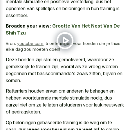
mentale stimulatie en positieve versterking
, dus het
opnemen van spelletjes en beloningen in hun training is
essentieel.
Broaden your view:
Grootte Van Het Nest Van De
Shih Tzu
Bron:
youtube.com
,
5 oefeningen voor honden die je thuis
elke dag zou moeten doen!
Deze honden zijn slim en gemotiveerd, waardoor ze
gemakkelijk te trainen zijn, vooral als ze vroeg worden
begonnen met basiscommando's zoals zitten, blijven en
komen.
Ratterriers houden ervan om anderen te behagen en
hebben voortdurende mentale stimulatie nodig, dus
aarzel niet om ze te
laten afstuderen voor leuk neuswerk
of gedragsketen.
Op beloningen gebaseerde training is de weg om te
gaan, dus
wees voorbereid om ze veel lof
te geven