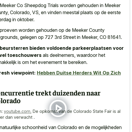
Meeker Co Sheepdog Trials worden gehouden in Meeker
nty, Colorado, VS, en
vinden meestal plaats op de eerste
erdag
in oktober.
proeven worden gehouden op de Meeker County
rgrounds, gelegen op 727 3rd Street in Meeker, CO 81641.
beursterren bieden voldoende parkeerplaatsen voor
wel toeschouwers
als deelnemers, waardoor het
akkelijk is om het evenement te bereiken.
resh viewpoint:
Hebben Duitse Herders Wit Op Zich
ncurrentie trekt duizenden naar
lorado
n:
youtube.com
,
De opkomst van de Colorado State Fair is al
er dan verwacht .
natuurlijke schoonheid van Colorado en de mogelijkheden