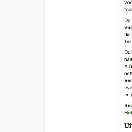
voo
top
De 
vo
die
ter
Dui
naa
X G
net
een
eve
en 
Rea
Het
Ui