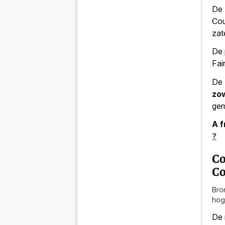
De 
Cou
zat
De 
Fai
De
zo
gem
A f
?
Co
Co
Bro
hog
De 