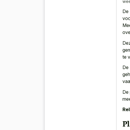
wee
De 
voo
Mee
ove
Dez
gem
te 
De 
geh
vaa
De 
mee
Rel
P