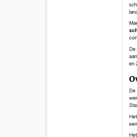
sch
lan
Mar
sch
con
De 
aan
en 
Ov
De 
wer
Sta
Het
een
Het