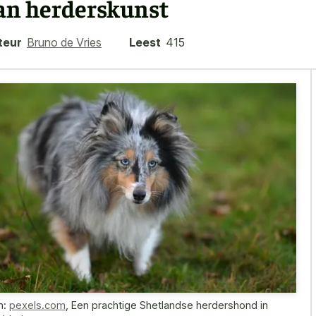
an herderskunst
teur
Bruno de Vries
Leest
415
n:
pexels.com
,
Een prachtige Shetlandse herdershond in