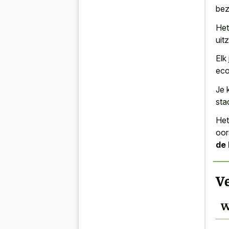
bez
Het
uit
Elk
eco
Je 
sta
Het
oor
de 
Ve
W