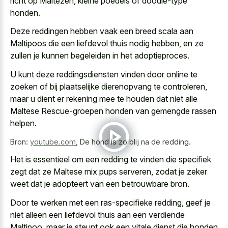
richt op Maltezen, kleine poedels of doodle-type
honden.
Deze reddingen hebben vaak een breed scala aan
Maltipoos die een liefdevol thuis nodig hebben, en ze
zullen je kunnen begeleiden in het adoptieproces.
U kunt deze reddingsdiensten vinden door online te
zoeken of bij plaatselijke dierenopvang te controleren,
maar
u dient er rekening mee
te houden dat niet alle
Maltese Rescue-groepen honden van gemengde rassen
helpen.
Bron:
youtube.com
,
De hond is zo blij na de redding.
Het is essentieel om een redding te vinden die specifiek
zegt dat ze Maltese mix pups serveren, zodat je zeker
weet dat je adopteert van een betrouwbare bron.
Door te werken met een ras-specifieke redding, geef je
niet alleen een liefdevol thuis aan een verdiende
Maltipoo, maar je steunt ook een vitale dienst die honden