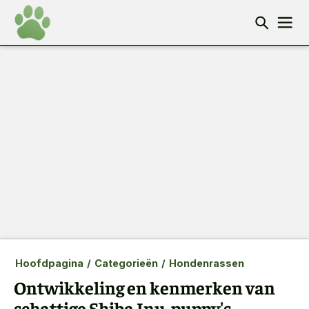
Hoofdpagina
/
Categorieën
/
Hondenrassen
Ontwikkeling en kenmerken van
schattige Shiba Inu-puppy's