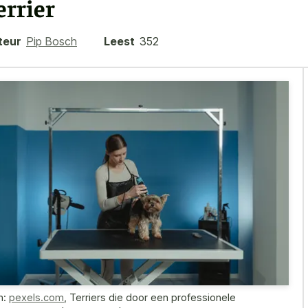
errier
teur
Pip Bosch
Leest
352
n:
pexels.com
,
Terriers die door een professionele