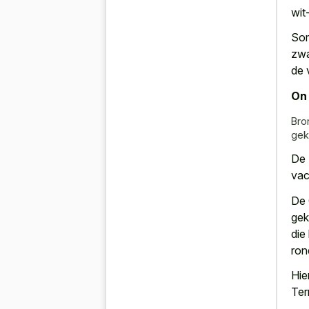
wit
Som
zwa
de 
On 
Bro
gek
De 
vac
De 
gek
die
ron
Hie
Terr