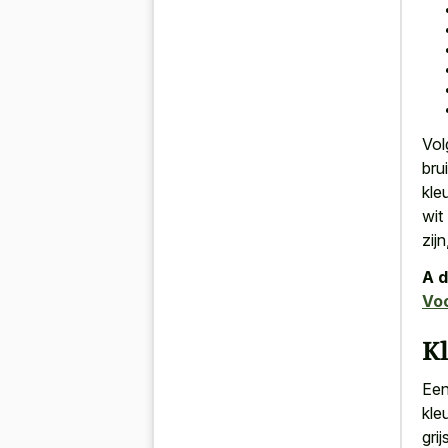
Vol
bru
kle
wit
zij
A d
Vo
K
Ee
kle
gri