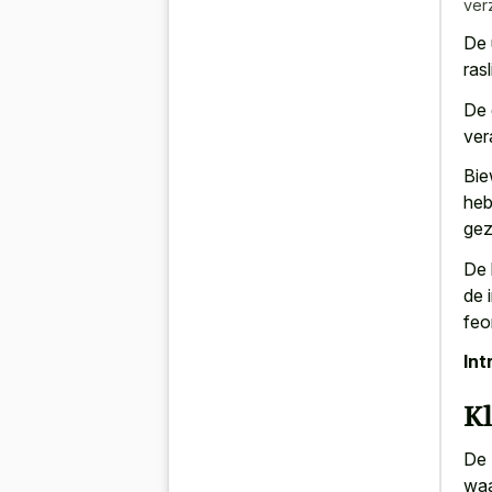
ver
De 
ras
De 
ver
Bie
heb
gez
De 
de 
feo
Int
Kl
De 
waa