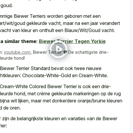
-goud.
mige Biewer Terriers worden geboren met een
rt/wit/goud gekleurde vacht, maar na een jaar verandert
vacht van kleur en onthult een Blauw/Wit/Goud vacht.
a similar theme:
Biewer Terrier Tegen Yorkie
n:
youtube.com
,
Biewer Terrier 💖 De schattigste drie-
leurde hond!
Biewer Terrier Standard bevat ook twee nieuwe
htkleuren: Chocolate-White-Gold en Cream-White.
Cream-White Colored Biewer Terrier is ook een drie-
leurde hond, met crème gekleurde markeringen op de rug
 bijna wit lijken, maar met donkerdere oranje/bruine kleuren
d de oren.
r zijn de belangrijkste kleuren en variaties van de Biewer
ier: