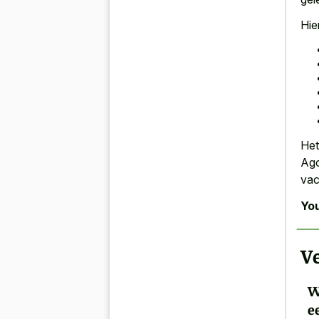
Hie
Het
Ago
vac
You
Ve
W
e