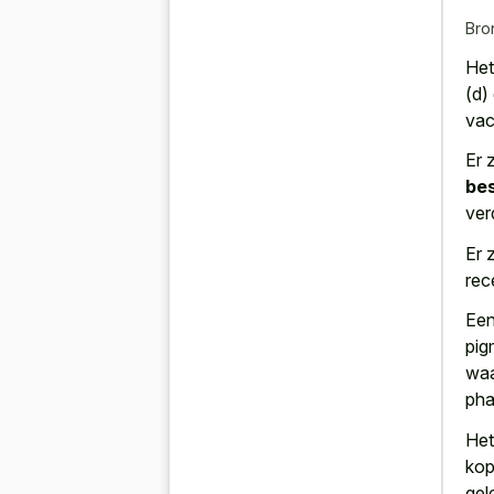
Bro
Het
(d)
vac
Er 
be
ver
Er 
rec
Een
pig
waa
pha
Het
kop
gel