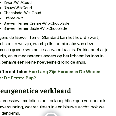
Zwart/Wit/Goud
Blauw/Wit/Goud
Chocolade-Wit-Goud
Crème-Wit
Biewer Terrier Crème-Wit-Chocolade
Biewer Terrier Sable-Wit-Chocolade
gens de Biewer Terrier Standard kan het hoofd zwart,
inbruin en wit zijn, waarbij elke combinatie van
deze
uren in goede symmetrie aanvaardbaar
is. De kin moet altijd
 zijn, en er mag nergens anders op het lichaam bruinbruin
n, behalve een kleine hoeveelheid rond de anus.
ifferent take:
Hoe Lang Zijn Honden in De Weeën
or De Eerste Pup?
leurgenetica verklaard
n
recessieve mutatie in het melanophiline-gen veroorzaakt
urverdunning
, wat resulteert in een blauwe vacht, ook wel
js genoemd.