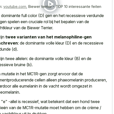
n:
youtube.com
,
Biewer terrier - TOP 10 interessante feiten
 dominante full color (D) gen en het recessieve verdunde
 gen spelen een cruciale rol bij het bepalen van de
htkleur van de Biewer Terrier.
zijn
twee varianten van het melanophiline-gen
schreven
: de dominante volle kleur (D) en de recessieve
dunde (d).
zijn twee allelen: de dominante volle kleur (B) en de
essieve bruine (b).
 mutatie in het MC1R-gen zorgt ervoor dat de
mentproducerende cellen alleen phaeomelanin produceren,
rdoor alle eumelanin in de vacht wordt omgezet in
eomelanin.
 "e" -allel is recessief, wat betekent dat een hond twee
ieën van de MC1R-mutatie moet hebben om de crème /
e vachtkleur uit te drukken.