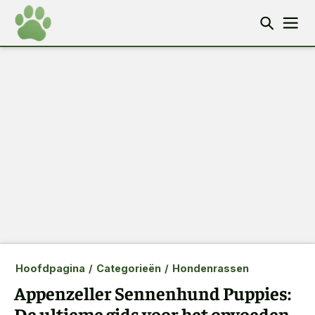
Hoofdpagina
/
Categorieën
/
Hondenrassen
Appenzeller Sennenhund Puppies:
De ultieme gids voor het opvoeden