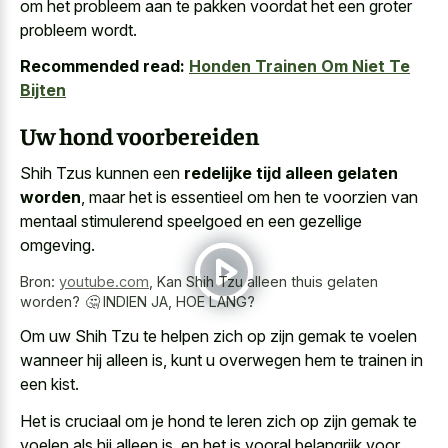
om het probleem aan te pakken voordat het een groter
probleem wordt.
Recommended read:
Honden Trainen Om Niet Te
Bijten
Uw hond voorbereiden
Shih Tzus kunnen een
redelijke tijd alleen gelaten
worden
, maar het is essentieel om hen te voorzien van
mentaal stimulerend speelgoed en een gezellige
omgeving
.
Bron:
youtube.com
,
Kan Shih Tzu alleen thuis gelaten
worden? 🤔 INDIEN JA, HOE LANG?
Om uw Shih Tzu te helpen zich op zijn gemak te voelen
wanneer hij alleen is, kunt u overwegen hem te trainen in
een kist.
Het is cruciaal om je hond te leren zich op zijn gemak te
voelen als hij alleen is, en het is vooral belangrijk voor