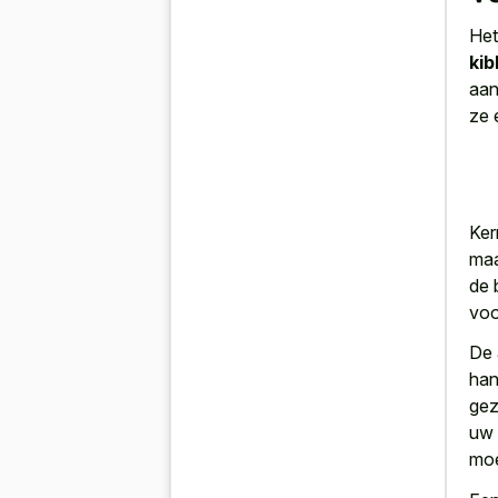
Het
kib
aan
ze 
Ker
maa
de 
vo
De 
han
gez
uw 
moe