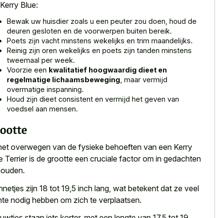
Kerry Blue:
Bewak uw huisdier zoals u een peuter zou doen, houd de
deuren gesloten en de voorwerpen buiten bereik.
Poets zijn vacht minstens wekelijks en trim maandelijks.
Reinig zijn oren wekelijks en poets zijn tanden minstens
tweemaal per week.
Voorzie een
kwalitatief hoogwaardig dieet en
regelmatige lichaamsbeweging
, maar vermijd
overmatige inspanning.
Houd zijn dieet consistent en
vermijd het geven van
voedsel aan mensen
.
ootte
 het overwegen van de fysieke behoeften van een Kerry
e Terrier is de grootte een cruciale factor om in gedachten
houden.
netjes zijn 18 tot 19,5 inch lang, wat betekent dat ze veel
mte nodig hebben om zich te verplaatsen.
uwtjes staan iets korter, met een lengte van 17,5 tot 19