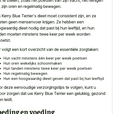
t te stellen, zoals het poetsen van zijn vacht, het reinigen
 zijn oren en regelmatig bewegen.
 Kerry Blue Terrier's dieet moet consistent zijn, en ze
ten geen mensenvoer krijgen. Ze hebben een
gwaardig dieet nodig dat past bij hun leeftijd, en hun
den moeten minstens twee keer per week worden
oetst.
r volgt een kort overzicht van de essentiële zorgtaken:
Hun vacht minstens één keer per week poetsen
Hun oren wekelijks schoonmaken
Hun tanden minstens twee keer per week poetsen
Hun regelmatig bewegen
Hun een hoogwaardig dieet geven dat past bij hun leeftijd
r deze eenvoudige verzorgingstips te volgen, kunt u
oor zorgen dat uw Kerry Blue Terrier een gelukkig, gezond
n leidt.
oeding en voeding