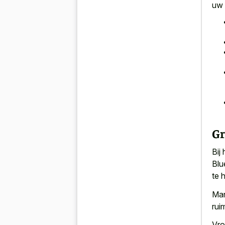
uw 
Gr
Bij
Blu
te 
Man
rui
Vro