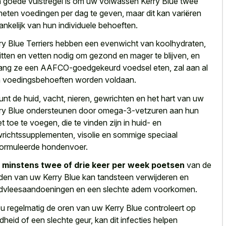
 goede vuistregel is om uw volwassen Kerry Blue twee
eten voedingen per dag te geven, maar dit kan variëren
ankelijk van hun individuele behoeften.
ry Blue Terriers hebben een evenwicht van koolhydraten,
itten en vetten nodig om gezond en mager te blijven, en
ang ze een AAFCO-goedgekeurd voedsel eten, zal aan al
 voedingsbehoeften worden voldaan.
unt de huid, vacht, nieren, gewrichten en het hart van uw
ry Blue ondersteunen door omega-3-vetzuren aan hun
et toe te voegen, die te vinden zijn in huid- en
richtssupplementen, visolie en sommige speciaal
ormuleerde hondenvoer.
t
minstens twee of drie keer per week poetsen
van de
den van uw Kerry Blue kan tandsteen verwijderen en
dvleesaandoeningen en een slechte adem voorkomen.
 u regelmatig de oren van uw Kerry Blue controleert op
dheid of een slechte geur, kan dit infecties helpen