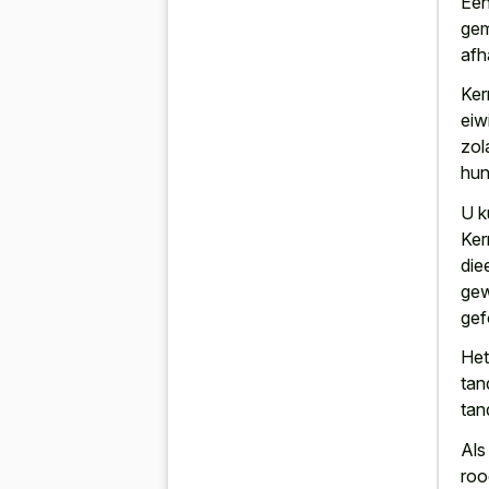
Een
gem
afh
Ker
eiw
zol
hun
U k
Ker
die
gew
gef
He
tan
tan
Als
roo