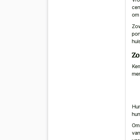
cen
om 
Zow
pon
hui
Zo
Ker
men
Hun
hun
Om 
van