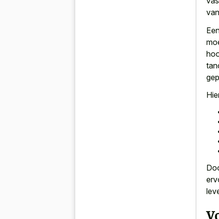
vas
van
Een
moe
hoo
tan
gep
Hie
Doo
erv
leve
V