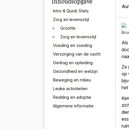
Inhoudsopgave
Au
Intro & Quick Stats
Zorg en levensstijl
Grootte
Bro
Zorg en levensstijl
Als
Voeding en voeding
doo
Verzorging van de vacht
naa
Gedrag en opleiding
Ze 
Gezondheid en welzijn
op 
Beweging en milieu
bij
het
Leuke activiteiten
Redding en adoptie
Ker
zic
Algemene informatie
die
ess
rui