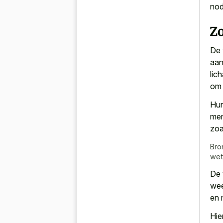
nod
Zo
De 
aan
lic
om 
Hun
men
zoa
Bro
wete
De 
wee
en 
Hie