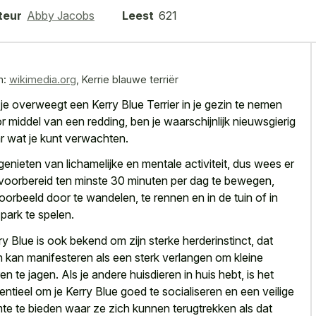
teur
Abby Jacobs
Leest
621
n:
wikimedia.org
,
Kerrie blauwe terriër
 je overweegt een Kerry Blue Terrier in je gezin te nemen
r middel van een redding, ben je waarschijnlijk nieuwsgierig
r wat je kunt verwachten.
genieten van lichamelijke en mentale activiteit, dus wees er
voorbereid ten minste 30 minuten per dag te bewegen,
voorbeeld door te wandelen, te rennen en in de tuin of in
 park te spelen.
ry Blue is ook bekend om zijn sterke herderinstinct, dat
h kan manifesteren als een
sterk verlangen om kleine
ren
te jagen. Als je andere huisdieren in huis hebt, is het
entieel om je Kerry Blue goed te socialiseren en een veilige
mte te bieden waar ze zich kunnen terugtrekken als dat