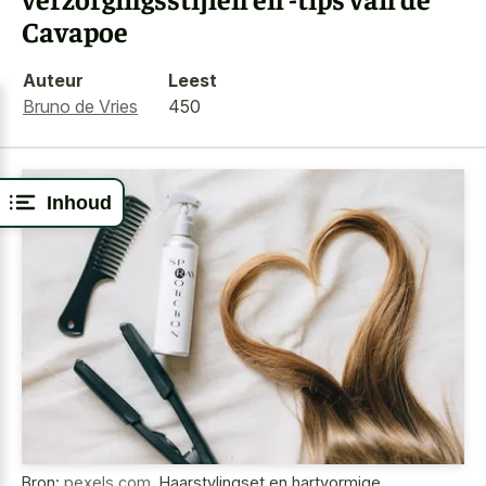
Cavapoe
Auteur
Leest
Bruno de Vries
450
Inhoud
Bron:
pexels.com
,
Haarstylingset en hartvormige