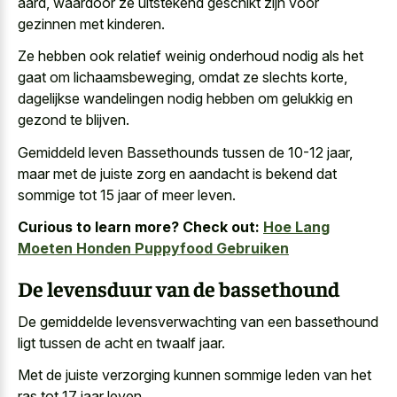
aard, waardoor ze uitstekend geschikt zijn voor
gezinnen met kinderen.
Ze hebben ook relatief weinig onderhoud nodig als het
gaat om lichaamsbeweging, omdat ze slechts korte,
dagelijkse wandelingen nodig hebben om gelukkig en
gezond te blijven.
Gemiddeld leven Bassethounds tussen de 10-12 jaar,
maar met de juiste zorg en aandacht is bekend dat
sommige tot 15 jaar of meer leven.
Curious to learn more? Check out:
Hoe Lang
Moeten Honden Puppyfood Gebruiken
De levensduur van de bassethound
De
gemiddelde levensverwachting van een bassethound
ligt
tussen de acht en twaalf jaar.
Met de juiste verzorging kunnen sommige leden van het
ras tot 17 jaar leven.