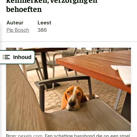
behoeften
Auteur
Leest
Pip Bosch
386
Inhoud
Bron:
pexels.com
,
Een schattige basshond die op een stoel