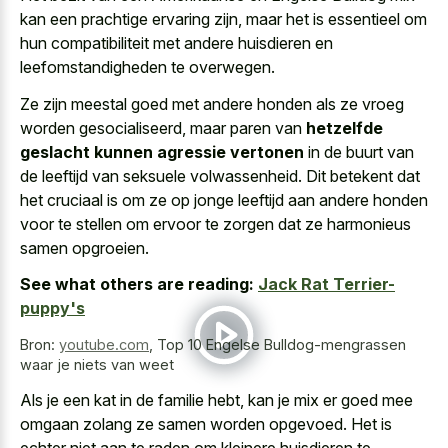
kan een prachtige ervaring zijn, maar het is essentieel om
hun compatibiliteit met andere huisdieren en
leefomstandigheden te overwegen.
Ze zijn meestal goed met andere honden als ze vroeg
worden gesocialiseerd, maar paren van
hetzelfde
geslacht kunnen agressie vertonen
in de buurt van
de leeftijd van seksuele volwassenheid. Dit betekent dat
het cruciaal is om ze op jonge leeftijd aan andere honden
voor te stellen om ervoor te zorgen dat ze harmonieus
samen opgroeien.
See what others are reading:
Jack Rat Terrier-
puppy's
Bron:
youtube.com
,
Top 10 Engelse Bulldog-mengrassen
waar je niets van weet
Als je een kat in de familie hebt, kan je mix er
goed mee
omgaan zolang ze samen worden opgevoed
. Het is
echter niet aan te raden om kleinere huisdieren te