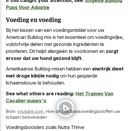
If this caught your attention, see:
Engelse Bulldog
Pups Voor Adoptie
Voeding en voeding
Bij het kiezen van een voedingsmiddel voor uw
American Bulldog mix is het essentieel om voedingsrijke,
vulstofvrije diëten met gezonde ingrediënten te
prioriteren. Dit helpt allergieën te voorkomen en
zorgt
ervoor dat uw hond gezond blijft
.
Amerikaanse Bulldog-mixen hebben een
eiwitrijk dieet
met droge kibble nodig
om hun gespierde
lichaamsbouw te behouden.
See what others are reading:
Het Trainen Van
Cavalier-puppy's
Bron:
youtube.com
,
Hoe de zes basisvoedingsstoffen uw
lichaam beïnvloeden
Voedingsboosters zoals Nutra Thrive