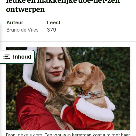
ontwerpen
Auteur
Leest
Bruno de Vries
379
Inhoud
Bron:
pexels.com
,
Een vrouw in kerstman kostuum met haar