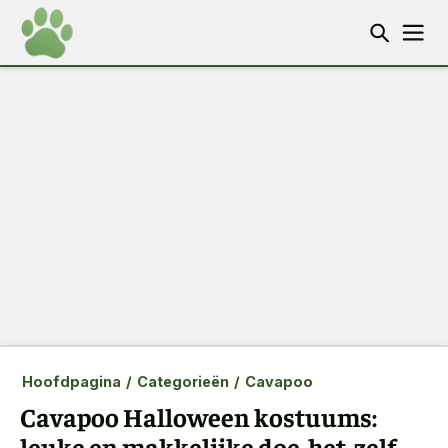
Hoofdpagina
/
Categorieën
/
Cavapoo
Cavapoo Halloween kostuums:
leuke en makkelijke doe-het-zelf