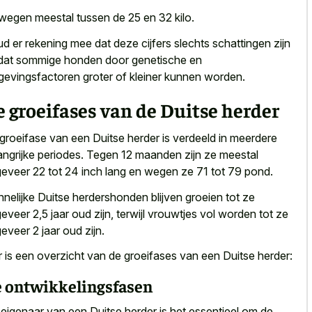
wegen meestal tussen de 25 en 32 kilo.
ud er
rekening mee dat deze cijfers
slechts schattingen zijn
dat sommige honden door genetische en
evingsfactoren groter of kleiner kunnen worden.
 groeifases van de Duitse herder
groeifase van een Duitse herder is verdeeld in meerdere
angrijke periodes. Tegen 12 maanden zijn ze meestal
eveer 22 tot 24 inch lang en wegen ze 71 tot 79 pond.
nelijke Duitse herdershonden blijven groeien tot ze
eveer 2,5 jaar oud zijn, terwijl vrouwtjes vol worden tot ze
eveer 2 jaar oud zijn.
r is een overzicht van de groeifases van een Duitse herder:
 ontwikkelingsfasen
 eigenaar van een Duitse herder is het essentieel om de