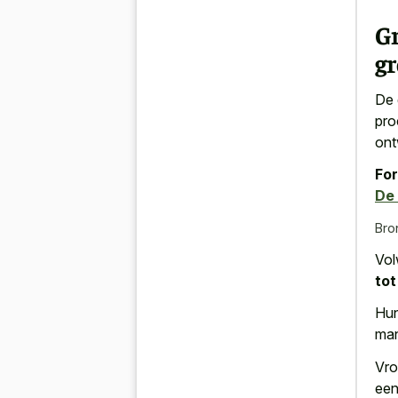
G
gr
De 
pro
ont
For
De 
Bro
Vol
tot
Hun
man
Vro
een