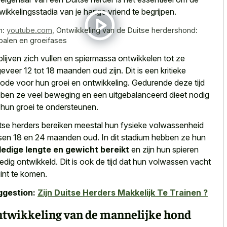
wikkelingsstadia van je harige vriend te begrijpen.
n:
youtube.com
,
Ontwikkeling van de Duitse herdershond:
lpalen en groeifases
blijven zich vullen en spiermassa ontwikkelen
tot ze
eveer 12 tot 18 maanden oud zijn. Dit is een kritieke
iode voor hun groei en ontwikkeling. Gedurende
deze tijd
bben ze
veel beweging
en een uitgebalanceerd dieet nodig
hun groei te ondersteunen.
tse herders bereiken meestal hun fysieke volwassenheid
sen 18 en 24 maanden oud. In dit stadium hebben ze hun
ledige lengte en gewicht bereikt
en zijn hun spieren
ledig ontwikkeld. Dit is ook de tijd dat hun volwassen vacht
int te komen.
ggestion:
Zijn Duitse Herders Makkelijk Te Trainen ?
twikkeling van de mannelijke hond