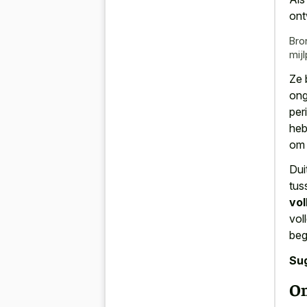
ont
Bro
mij
Ze
ong
per
he
om 
Dui
tus
vol
vol
beg
Su
On