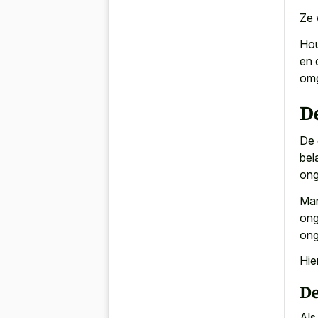
Ze 
Ho
en 
omg
De
De 
bel
ong
Man
ong
ong
Hie
De
Als