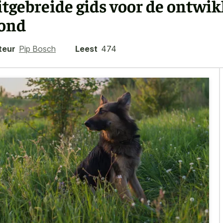
itgebreide gids voor de ontwi
ond
teur
Pip Bosch
Leest
474