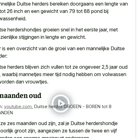
nelijke Duitse herders bereiken doorgaans een lengte van
tot 26 inch en een gewicht van 79 tot 88 pond bij
wassenheid.
tse herdershondjes groeien snel in het eerste jaar, met
zienlijke stijgingen in lengte en gewicht.
r is een overzicht van de groei van een mannelijke Duitse
der:
tse herders blijven zich vullen tot ze ongeveer 2,5 jaar oud
,
waarbij mannetjes meer tijd nodig
hebben om volwassen
worden dan vrouwtjes.
maanden oud
n:
youtube.com
,
Duitse herder GROEEN - BOREN tot 8
ANDEN
 ze zes maanden oud zijn, zal je Duitse herdershondje
oorlijk groot zijn, aangezien ze tussen de twee en
vijf