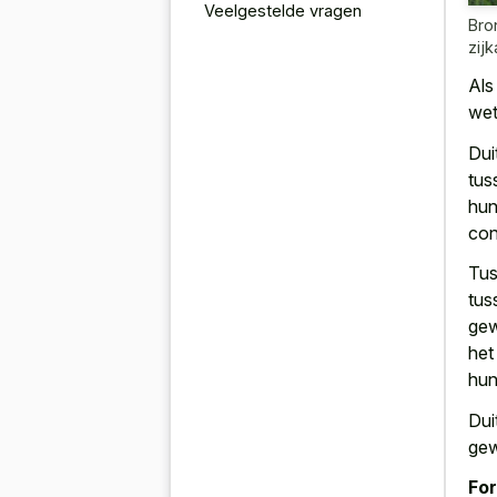
Veelgestelde vragen
Bro
zijk
Als
wet
Dui
tus
hun
con
Tus
tus
gew
het
hun
Dui
gew
For