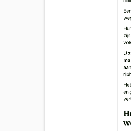
maa
Een
weg
Hun
zij
vol
U z
ma
aan
rijp
Het
eni
ver
Ho
w