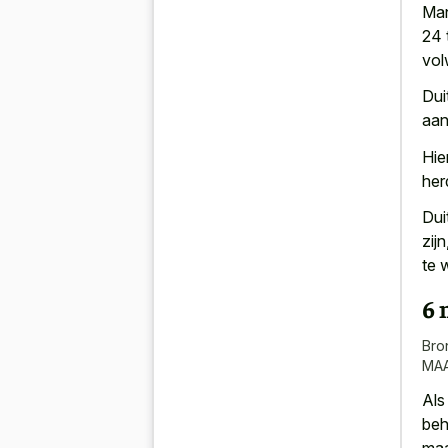
Man
24 
vol
Dui
aan
Hie
her
Dui
zijn
te 
6 
Bro
MA
Als
beh