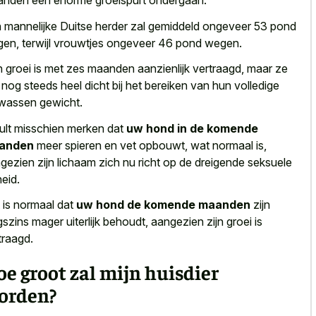
nden een enorme groeispurt ondergaan
.
 mannelijke Duitse herder zal gemiddeld ongeveer 53 pond
en, terwijl vrouwtjes ongeveer 46 pond wegen.
 groei is met zes maanden aanzienlijk vertraagd, maar ze
n nog steeds heel dicht bij het bereiken van hun volledige
wassen gewicht.
ult misschien merken dat
uw hond in de komende
anden
meer spieren en vet opbouwt, wat normaal is,
gezien zijn lichaam zich nu richt op de dreigende seksuele
heid.
 is normaal dat
uw hond de komende maanden
zijn
gszins mager uiterlijk behoudt, aangezien zijn groei is
traagd.
e groot zal mijn huisdier
orden?