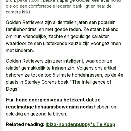
Bron:
pexels.com
,
Leuke slaperige Golden Retriever hond
die op een comfortabele lederen bank ligt en naar de
camera kijkt
Golden Retrievers zijn al tientallen jaren een populair
familiehondras, en met goede reden. Ze staan bekend
om hun vriendelijke, zachte en geduldige karakter,
waardoor ze een uitstekende keuze zijn voor gezinnen
met kinderen.
Golden Retrievers zijn zeer intelligent, waardoor ze
relatief gemakkelijk te trainen zijn. Volgens ons artikel
behoren ze tot de top 5 slimste hondenrassen, op de 4e
plaats in Stanley Corens boek "The Intelligence of
Dogs".
Hun
hoge energieniveau betekent dat ze
regelmatige lichaamsbeweging nodig
hebben om
gelukkig en gezond te blijven.
Related reading:
Ibiza-hondenpuppy's Te Koop