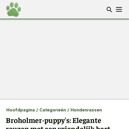
Hoofdpagina
/
Categorieën
/
Hondenrassen
Broholmer-puppy's: Elegante
reuzen met een vriendelijk hart