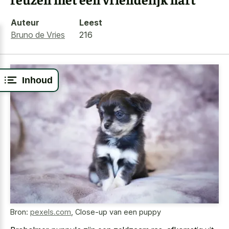
Auteur
Leest
Bruno de Vries
216
Inhoud
Bron:
pexels.com
,
Close-up van een puppy