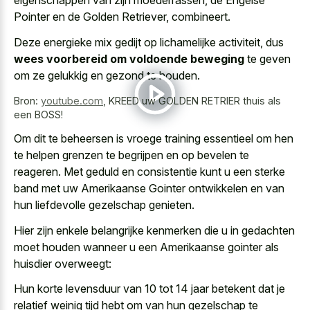
eigenschappen
van zijn moederrassen, de Engelse
Pointer en de Golden Retriever, combineert.
Deze energieke mix gedijt op lichamelijke activiteit, dus
wees voorbereid om voldoende beweging
te geven
om ze gelukkig en gezond te houden.
Bron:
youtube.com
,
KREED uw GOLDEN RETRIER thuis als
een BOSS!
Om dit te beheersen is vroege training essentieel om hen
te helpen grenzen te begrijpen en op bevelen te
reageren. Met geduld en consistentie kunt u een sterke
band met uw Amerikaanse Gointer ontwikkelen en van
hun liefdevolle gezelschap genieten.
Hier zijn enkele belangrijke kenmerken die u in gedachten
moet houden wanneer u een Amerikaanse gointer als
huisdier overweegt:
Hun korte levensduur van 10 tot 14 jaar betekent dat je
relatief weinig tijd hebt om van hun gezelschap te