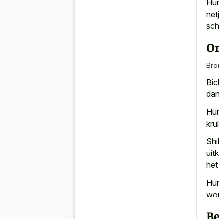
Hun
net
sch
Or
Bro
Bic
dan
Hun
kru
Shi
uit
het
Hun
wor
B