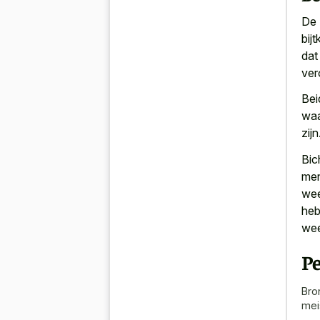
De 
bij
dat
ver
Bei
waa
zijn
Bic
men
wee
heb
wee
Pe
Bro
mei