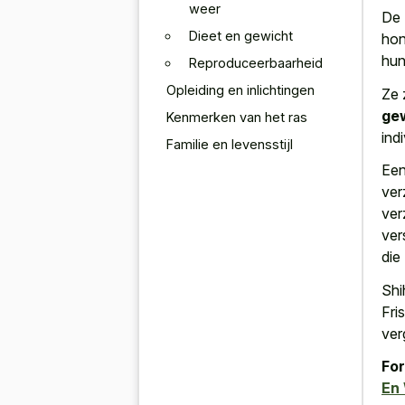
weer
De 
Dieet en gewicht
hon
hun 
Reproduceerbaarheid
Opleiding en inlichtingen
Ze 
gew
Kenmerken van het ras
ind
Familie en levensstijl
Een
ver
ver
ver
die
Shi
Fri
ver
For
En 