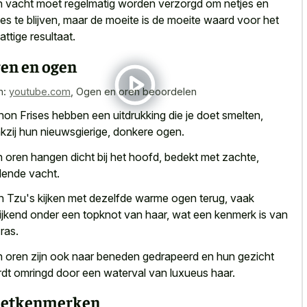
 vacht moet regelmatig worden verzorgd om netjes en
jes te blijven, maar de moeite is de
moeite waard voor het
attige resultaat
.
en en ogen
n:
youtube.com
,
Ogen en oren beoordelen
hon Frises hebben een uitdrukking die je doet smelten,
kzij hun nieuwsgierige, donkere ogen.
 oren hangen dicht bij het hoofd, bedekt met zachte,
llende vacht.
h Tzu's kijken met dezelfde warme ogen terug, vaak
kijkend onder een topknot van haar, wat een kenmerk is van
 ras.
 oren zijn ook naar beneden gedrapeerd en hun gezicht
dt omringd door een waterval van luxueus haar.
eetkenmerken