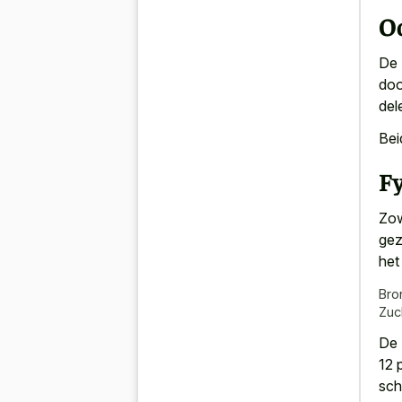
O
De 
doo
del
Bei
F
Zow
gez
het
Bro
Zuc
De 
12 
sch