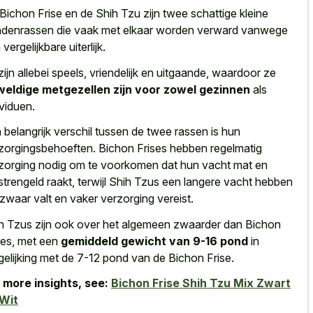
Bichon Frise en de Shih Tzu zijn twee schattige kleine
denrassen die vaak met
elkaar worden verward vanwege
vergelijkbare uiterlijk
.
zijn allebei speels, vriendelijk en uitgaande, waardoor ze
eldige metgezellen zijn voor zowel gezinnen
als
ividuen.
 belangrijk verschil tussen de twee rassen is hun
zorgingsbehoeften. Bichon Frises hebben regelmatig
zorging nodig om te voorkomen dat hun
vacht mat en
strengeld raakt
, terwijl Shih Tzus een
langere vacht hebben
zwaar valt
en vaker verzorging vereist
.
h Tzus zijn ook over het algemeen zwaarder dan Bichon
ses, met een
gemiddeld gewicht van 9-16 pond
in
gelijking met de 7-12 pond van de Bichon Frise.
 more insights, see:
Bichon Frise Shih Tzu Mix Zwart
Wit