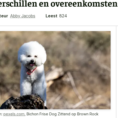
erschillen en overeenkomsten
teur
Abby Jacobs
Leest
824
n:
pexels.com
,
Bichon Frise Dog Zittend op Brown Rock