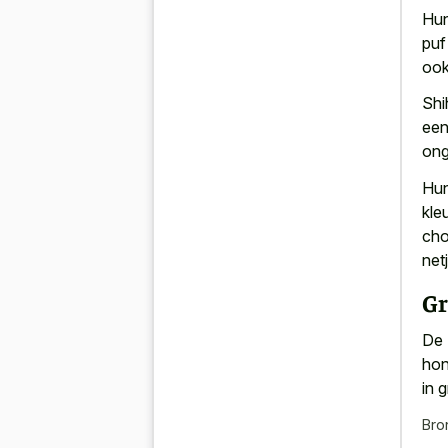
Hun
puf
ook
Shi
een
ong
Hun
kle
cho
net
Gr
De 
hon
in 
Bro