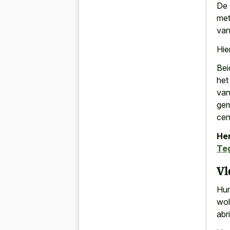
De 
met
van
Hie
Bei
het
van
gem
cen
Her
Te
Vl
Hu
wol
abr