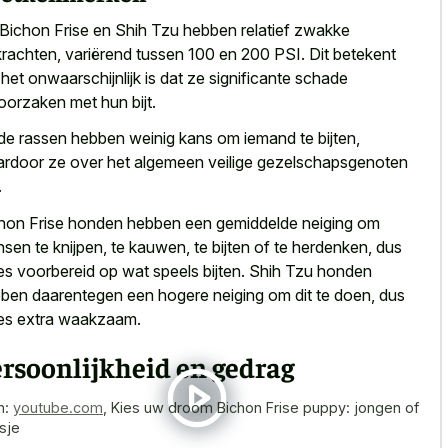
Bichon Frise en Shih Tzu hebben relatief zwakke
tkrachten, variërend tussen 100 en 200 PSI. Dit betekent
 het onwaarschijnlijk is dat ze significante schade
oorzaken met hun bijt.
de rassen hebben weinig kans om iemand te bijten,
rdoor ze over het algemeen veilige gezelschapsgenoten
.
hon Frise honden hebben een gemiddelde neiging om
sen te knijpen, te kauwen, te bijten of te herdenken, dus
s voorbereid op wat speels bijten. Shih Tzu honden
ben daarentegen een hogere neiging om dit te doen, dus
s extra waakzaam.
rsoonlijkheid en gedrag
n:
youtube.com
,
Kies uw droom Bichon Frise puppy: jongen of
sje