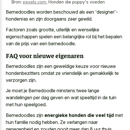
Bron:
pexels.com
,
Honden die puppy's voeden
Bernedoodles worden beschouwd als een 'designer'-
hondenras en zijn doorgaans zeer gewild.
Factoren zoals grootte, uiterlijk en
wenselijke
eigenschappen spelen een belangrijke rol
bij het bepalen
van de prijs van een bernedoodle.
FAQ voor nieuwe eigenaren
Bernedoodles zijn een geweldige keuze voor nieuwe
hondenbezitters omdat ze vriendelijk en gemakkelijk te
verzorgen zijn.
Je moet je Bernedoodle minstens twee lange
wandelingen per dag geven en wat speeltijd in de tuin
met hun speelgoed.
Bernedoodles zijn
energieke honden die veel tijd
met
hun familie nodig hebben. Ze verlangen naar
genegenheid en zouden nooit meer dan 8 uur thuis