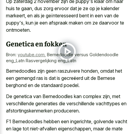
Op zaterdag 2 november zijn de puppy's klaar om naar
huis te gaan, dus zorg ervoor dat je ze op je kalender
markeert, en als je geïnteresseerd bent in een van de
puppy's, kun je een afspraak maken om ze daarvoor te
ontmoeten.
Genetica en fokken
Bron:
youtube.com
,
Bernedoodle versus Goldendoodle
eng_Latn Rasvergelijking eng_Latn
Bernedoodles zijn geen raszuivere honden, omdat het
een gemengd ras is dat is gecreëerd uit de Bernese
berghond en de standaard poedel.
De genetica van Bernedoodles kan complex zijn, met
verschillende generaties die
verschillende vachttypes
en
afstortingskenmerken produceren
.
F1 Bernedoodles hebben een ingerichte, golvende vacht
en lage tot niet-afvallen eigenschappen, maar de mate