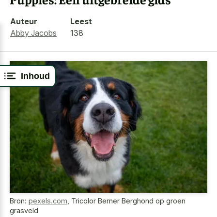
Auteur
Leest
Abby Jacobs
138
Inhoud
Bron:
pexels.com
,
Tricolor Berner Berghond op groen
grasveld