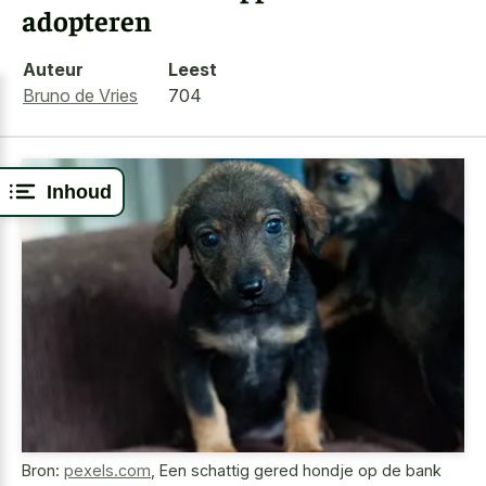
adopteren
Auteur
Leest
Bruno de Vries
704
Inhoud
Bron:
pexels.com
,
Een schattig gered hondje op de bank