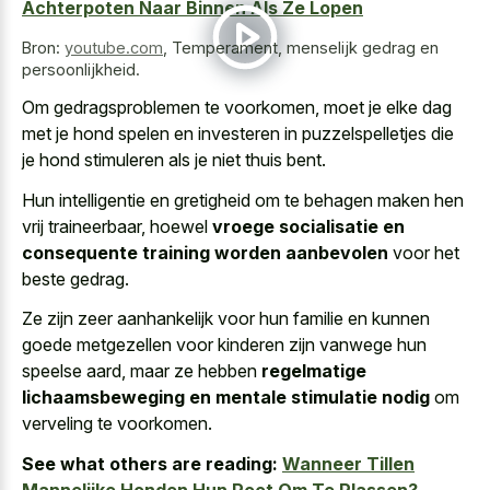
Achterpoten Naar Binnen Als Ze Lopen
Bron:
youtube.com
,
Temperament, menselijk gedrag en
persoonlijkheid.
Om gedragsproblemen te voorkomen, moet je elke dag
met je hond spelen en investeren in puzzelspelletjes die
je hond stimuleren als je niet thuis bent.
Hun intelligentie en gretigheid om te behagen maken hen
vrij traineerbaar, hoewel
vroege socialisatie en
consequente training worden aanbevolen
voor het
beste gedrag.
Ze zijn zeer aanhankelijk voor hun familie en kunnen
goede metgezellen voor kinderen zijn vanwege hun
speelse aard, maar ze hebben
regelmatige
lichaamsbeweging en mentale stimulatie nodig
om
verveling te voorkomen.
See what others are reading:
Wanneer Tillen
Mannelijke Honden Hun Poot Om Te Plassen?