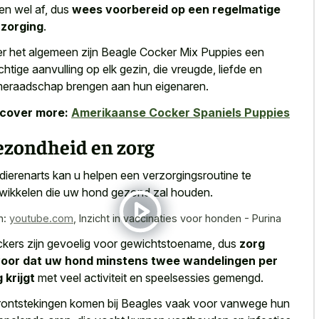
len wel af, dus
wees voorbereid op een regelmatige
rzorging
.
r het algemeen zijn Beagle Cocker Mix Puppies een
chtige aanvulling op elk gezin, die vreugde, liefde en
eraadschap brengen aan hun eigenaren.
scover more:
Amerikaanse Cocker Spaniels Puppies
ezondheid en zorg
dierenarts kan u helpen een verzorgingsroutine te
wikkelen die uw hond gezond zal houden.
n:
youtube.com
,
Inzicht in vaccinaties voor honden - Purina
kers zijn gevoelig voor gewichtstoename, dus
zorg
oor dat uw hond minstens twee wandelingen per
 krijgt
met veel activiteit en speelsessies gemengd.
ontstekingen komen bij Beagles vaak voor vanwege hun