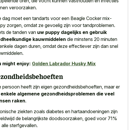
ppelende oren, die vocht kunnen vasthouden en infecties
nen veroorzaken.
e dag moet een tandarts voor een Beagle Cocker mix-
py zorgen, omdat ze gevoelig zijn voor tandproblemen.
ts de tanden van
uw puppy dagelijks en gebruik
ndheelkundige kauwmiddelen
die minstens 20 minuten
 enkele dagen duren, omdat deze effectiever zijn dan snel
wmiddelen.
 might enjoy:
Golden Labrador Husky Mix
zondheidsbehoeften
e persoon heeft zijn eigen gezondheidsbehoeften, maar er
n
enkele algemene gezondheidsproblemen die veel
nsen raken
.
onische ziekten zoals diabetes en hartaandoeningen zijn
eldwijd de belangrijkste doodsoorzaken, goed voor 71%
 alle sterfgevallen.