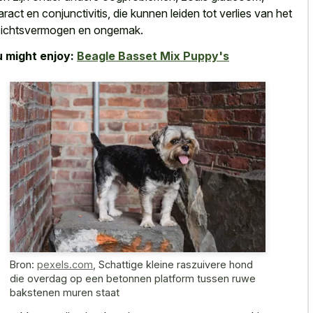
aract en conjunctivitis, die kunnen leiden tot verlies van het
ichtsvermogen en ongemak.
 might enjoy:
Beagle Basset Mix Puppy's
Bron:
pexels.com
,
Schattige kleine raszuivere hond
die overdag op een betonnen platform tussen ruwe
bakstenen muren staat