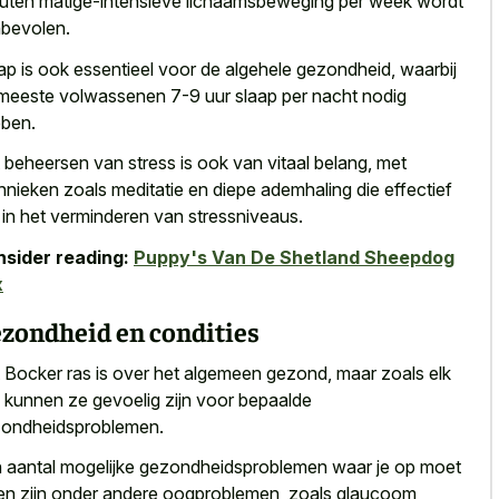
uten matige-intensieve lichaamsbeweging per week wordt
bevolen.
ap is ook essentieel voor de algehele gezondheid, waarbij
meeste volwassenen 7-9 uur slaap per nacht nodig
ben.
 beheersen van stress is ook van vitaal belang, met
hnieken zoals meditatie en diepe ademhaling
die effectief
n in het verminderen van stressniveaus.
sider reading:
Puppy's Van De Shetland Sheepdog
x
zondheid en condities
 Bocker ras is over het algemeen gezond, maar zoals elk
, kunnen ze gevoelig zijn voor bepaalde
ondheidsproblemen.
 aantal mogelijke gezondheidsproblemen waar je op moet
ten zijn onder andere oogproblemen, zoals glaucoom,