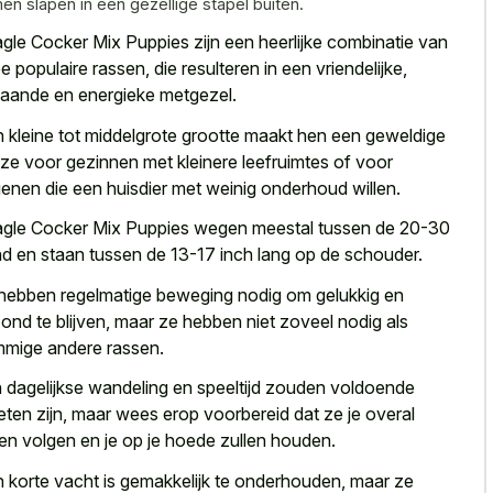
en slapen in een gezellige stapel buiten.
gle Cocker Mix Puppies zijn een
heerlijke combinatie van
e populaire rassen
, die resulteren in een vriendelijke,
gaande en energieke metgezel.
 kleine tot
middelgrote grootte maakt hen een geweldige
uze
voor gezinnen met kleinere leefruimtes of voor
enen die een huisdier met weinig onderhoud willen.
gle Cocker Mix Puppies wegen meestal tussen de 20-30
d en staan tussen de 13-17 inch lang op de schouder.
hebben regelmatige beweging nodig om gelukkig en
ond te blijven, maar ze hebben niet zoveel nodig als
mige andere rassen.
 dagelijkse wandeling en speeltijd zouden voldoende
ten zijn, maar wees erop voorbereid dat ze je overal
len volgen en je op je hoede zullen houden.
 korte vacht is gemakkelijk te onderhouden, maar ze