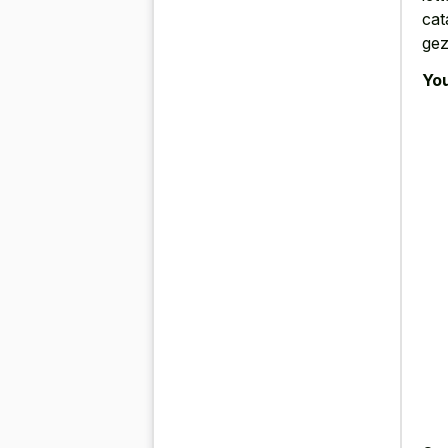
cat
gez
You