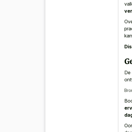
val
ve
Ove
pra
kam
Di
G
De 
ont
Bro
Boc
erv
dag
Oor