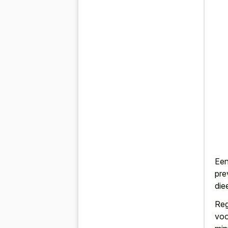
Ee
pre
die
Reg
voo