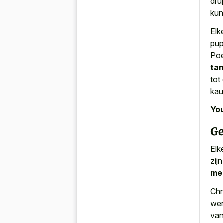
dru
kun
Elk
pup
Poe
ta
tot
kau
You
Ge
Elk
zij
me
Chr
wer
van