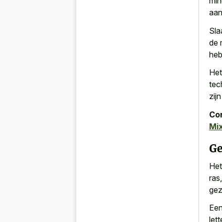
min
aan
Sla
de 
heb
Het
tec
zij
Con
Mi
Ge
Het
ras
gez
Een
let