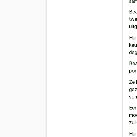
sam
Bea
twe
uit
Hun
ke
deg
Bea
pon
Ze 
gez
som
Een
moe
zul
Hun